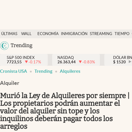
Últimas Noticias
ÚLTIMAS
WALL
ECONOMÍA
INMIGRACIÓN
STREAMING
TIEMPO
Finanzas y economía
NOTICIAS
STREET
Argentina
Trending
Wall Street y dólar
Y
España
Inmigración
DÓLAR
S&P 500 INDEX
NASDAQ
DÓLAR B
7723,55
-0.17
%
26.363,44
-0.83
%
México
$
1520
Trending
Cronista USA
Trending
Alquileres
USA
Tiempo
Colombia
Alquiler
Uruguay
Ciencia y salud
Murió la Ley de Alquileres por siempre |
Espiritual
Los propietarios podrán aumentar el
valor del alquiler sin tope y los
Streaming
inquilinos deberán pagar todos los
PC y mobile
arreglos