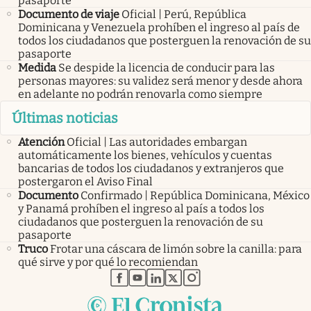
pasaporte
Documento de viaje
Oficial | Perú, República
Dominicana y Venezuela prohíben el ingreso al país de
todos los ciudadanos que posterguen la renovación de su
pasaporte
Medida
Se despide la licencia de conducir para las
personas mayores: su validez será menor y desde ahora
en adelante no podrán renovarla como siempre
Últimas noticias
Atención
Oficial | Las autoridades embargan
automáticamente los bienes, vehículos y cuentas
bancarias de todos los ciudadanos y extranjeros que
postergaron el Aviso Final
Documento
Confirmado | República Dominicana, México
y Panamá prohíben el ingreso al país a todos los
ciudadanos que posterguen la renovación de su
pasaporte
Truco
Frotar una cáscara de limón sobre la canilla: para
qué sirve y por qué lo recomiendan
abre en nueva pestaña
abre en nueva pestaña
abre en nueva pestaña
abre en nueva pestaña
abre en nueva pestaña