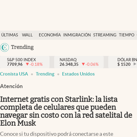
Últimas Noticias
ÚLTIMAS
WALL
ECONOMÍA
INMIGRACIÓN
STREAMING
TIEMPO
Finanzas y economía
NOTICIAS
STREET
Argentina
Trending
Wall Street y dólar
Y
España
Inmigración
DÓLAR
S&P 500 INDEX
NASDAQ
DÓLAR B
7709,96
-0.18
%
26.348,35
-0.06
%
México
$
1520
abre en nueva pestaña
abre en nueva pestaña
abre en nueva pestaña
abre en nueva pestaña
Trending
Cronista USA
Trending
Estados Unidos
USA
Tiempo
Colombia
Atención
Uruguay
Ciencia y salud
Internet gratis con Starlink: la lista
Espiritual
completa de celulares que pueden
navegar sin costo con la red satelital de
Streaming
Elon Musk
PC y mobile
Conoce si tu dispositivo podrá conectarse a este