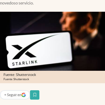
novedoso servicio.
Lifestyle
USA
Fuente: Shutterstock
Fuente: Shutterstock
+
Seguir
en
abre en nueva pestaña