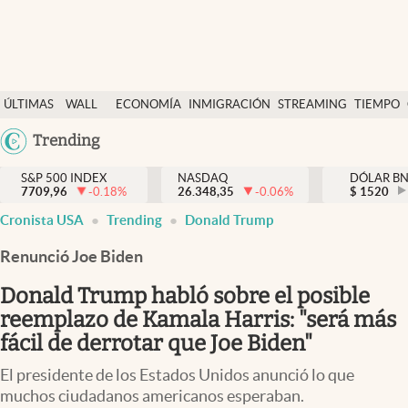
Últimas Noticias
ÚLTIMAS
WALL
ECONOMÍA
INMIGRACIÓN
STREAMING
TIEMPO
Finanzas y economía
NOTICIAS
STREET
Argentina
Trending
Wall Street y dólar
Y
España
Inmigración
DÓLAR
S&P 500 INDEX
NASDAQ
DÓLAR B
7709,96
-0.18
%
26.348,35
-0.06
%
México
$
1520
Trending
Cronista USA
Trending
Donald Trump
USA
Tiempo
Colombia
Renunció Joe Biden
Uruguay
Ciencia y salud
Donald Trump habló sobre el posible
Espiritual
reemplazo de Kamala Harris: "será más
fácil de derrotar que Joe Biden"
Streaming
El presidente de los Estados Unidos anunció lo que
PC y mobile
muchos ciudadanos americanos esperaban.