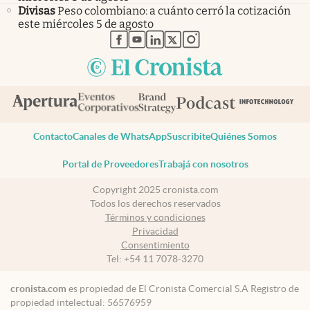
Divisas
Peso colombiano: a cuánto cerró la cotización
este miércoles 5 de agosto
abre en nueva pestaña
abre en nueva pestaña
abre en nueva pestaña
abre en nueva pestaña
abre en nueva pestaña
Contacto
Canales de WhatsApp
Suscribite
Quiénes Somos
Portal de Proveedores
Trabajá con nosotros
Copyright 2025 cronista.com
Todos los derechos reservados
Términos y condiciones
Privacidad
Consentimiento
Tel:
+54 11 7078-3270
cronista.com
es propiedad de El Cronista Comercial S.A Registro de
propiedad intelectual: 56576959