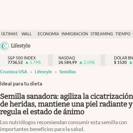
Últimas Noticias
ÚLTIMAS
WALL
ECONOMÍA
INMIGRACIÓN
STREAMING
TIEMPO
Finanzas y economía
NOTICIAS
STREET
Argentina
Lifestyle
Wall Street y dólar
Y
España
Inmigración
DÓLAR
S&P 500 INDEX
NASDAQ
DÓLAR B
7736,52
1.79
%
26.584,99
2.59
%
México
$
1520
Trending
Cronista USA
Lifestyle
Semillas
USA
Tiempo
Colombia
Ideal para tu dieta
Uruguay
Ciencia y salud
Semilla sanadora: agiliza la cicatrización
Espiritual
de heridas, mantiene una piel radiante y
regula el estado de ánimo
Streaming
Los nutriólogos recomiendan consumir esta semilla con
PC y mobile
importantes beneficios para la salud.