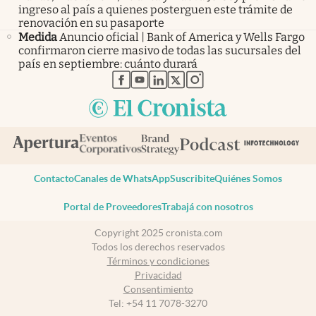
ingreso al país a quienes posterguen este trámite de
renovación en su pasaporte
Medida
Anuncio oficial | Bank of America y Wells Fargo
confirmaron cierre masivo de todas las sucursales del
país en septiembre: cuánto durará
abre en nueva pestaña
abre en nueva pestaña
abre en nueva pestaña
abre en nueva pestaña
abre en nueva pestaña
Contacto
Canales de WhatsApp
Suscribite
Quiénes Somos
Portal de Proveedores
Trabajá con nosotros
Copyright 2025 cronista.com
Todos los derechos reservados
Términos y condiciones
Privacidad
Consentimiento
Tel:
+54 11 7078-3270