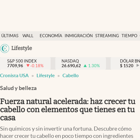
Últimas Noticias
ÚLTIMAS
WALL
ECONOMÍA
INMIGRACIÓN
STREAMING
TIEMPO
Finanzas y economía
NOTICIAS
STREET
Argentina
Lifestyle
Wall Street y dólar
Y
España
Inmigración
DÓLAR
S&P 500 INDEX
NASDAQ
DÓLAR B
7709,96
-0.18
%
26.690,62
1.30
%
México
$
1520
Trending
Cronista USA
Lifestyle
Cabello
USA
Tiempo
Colombia
Salud y belleza
Uruguay
Ciencia y salud
Fuerza natural acelerada: haz crecer tu
Espiritual
cabello con elementos que tienes en tu
casa
Streaming
Sin químicos y sin invertir una fortuna. Descubre cómo
PC y mobile
hacer crecer tu cabello en poco tiempo con ingredientes