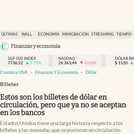
Últimas Noticias
ÚLTIMAS
WALL
ECONOMÍA
INMIGRACIÓN
STREAMING
TIEMPO
Finanzas y economía
NOTICIAS
STREET
Argentina
Finanzas y economía
Wall Street y dólar
Y
España
Inmigración
DÓLAR
S&P 500 INDEX
NASDAQ
DÓLAR B
7736,52
1.79
%
26.363,44
-0.83
%
México
$
1520
Trending
Cronista USA
Finanzas Y Economía
Dólar
USA
Tiempo
Colombia
Billetes
Uruguay
Ciencia y salud
Estos son los billetes de dólar en
Espiritual
circulación, pero que ya no se aceptan
en los bancos
Streaming
Estados Unidos tiene una larga historia respecto a los
PC y mobile
billetes y las monedas que se pusieron en circulación