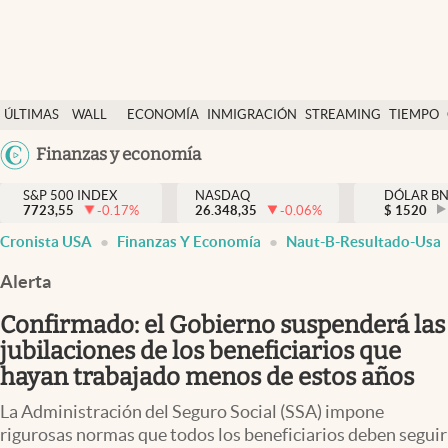
Últimas Noticias
ÚLTIMAS
WALL
ECONOMÍA
INMIGRACIÓN
STREAMING
TIEMPO
Finanzas y economía
NOTICIAS
STREET
Argentina
Finanzas y economía
Wall Street y dólar
Y
España
Inmigración
DÓLAR
S&P 500 INDEX
NASDAQ
DÓLAR B
7723,55
-0.17
%
26.348,35
-0.06
%
México
$
1520
Trending
Cronista USA
Finanzas Y Economía
Naut-B-Resultado-Usa
USA
Tiempo
Colombia
Alerta
Uruguay
Ciencia y salud
Confirmado: el Gobierno suspenderá las
Espiritual
jubilaciones de los beneficiarios que
hayan trabajado menos de estos años
Streaming
La Administración del Seguro Social (SSA) impone
PC y mobile
rigurosas normas que todos los beneficiarios deben seguir