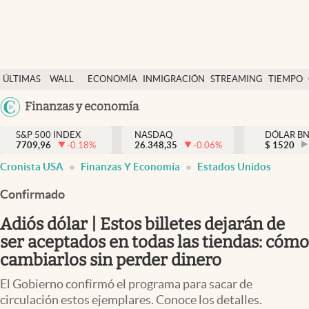
Últimas Noticias
ÚLTIMAS
WALL
ECONOMÍA
INMIGRACIÓN
STREAMING
TIEMPO
Finanzas y economía
NOTICIAS
STREET
Argentina
Finanzas y economía
Wall Street y dólar
Y
España
Inmigración
DÓLAR
S&P 500 INDEX
NASDAQ
DÓLAR B
7709,96
-0.18
%
26.348,35
-0.06
%
México
$
1520
Trending
Cronista USA
Finanzas Y Economía
Estados Unidos
USA
Tiempo
Colombia
Confirmado
Uruguay
Ciencia y salud
Adiós dólar | Estos billetes dejarán de
Espiritual
ser aceptados en todas las tiendas: cómo
cambiarlos sin perder dinero
Streaming
El Gobierno confirmó el programa para sacar de
PC y mobile
circulación estos ejemplares. Conoce los detalles.