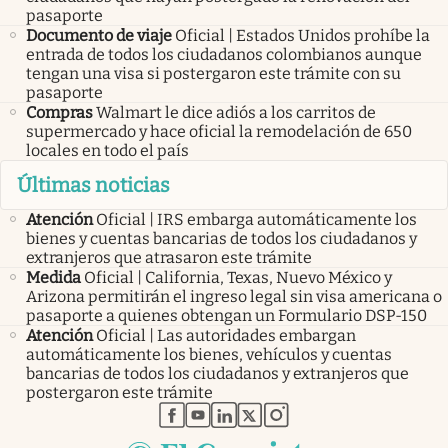
pasaporte
Documento de viaje
Oficial | Estados Unidos prohíbe la
entrada de todos los ciudadanos colombianos aunque
tengan una visa si postergaron este trámite con su
pasaporte
Compras
Walmart le dice adiós a los carritos de
supermercado y hace oficial la remodelación de 650
locales en todo el país
Últimas noticias
Atención
Oficial | IRS embarga automáticamente los
bienes y cuentas bancarias de todos los ciudadanos y
extranjeros que atrasaron este trámite
Medida
Oficial | California, Texas, Nuevo México y
Arizona permitirán el ingreso legal sin visa americana o
pasaporte a quienes obtengan un Formulario DSP-150
Atención
Oficial | Las autoridades embargan
automáticamente los bienes, vehículos y cuentas
bancarias de todos los ciudadanos y extranjeros que
postergaron este trámite
abre en nueva pestaña
abre en nueva pestaña
abre en nueva pestaña
abre en nueva pestaña
abre en nueva pestaña