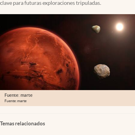
clave para futuras exploraciones tripuladas.
Lifestyle
USA
Fuente: marte
Fuente: marte
Temas relacionados