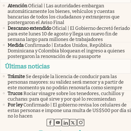
Atención
Oficial | Las autoridades embargan
automáticamente los bienes, vehículos y cuentas
bancarias de todos los ciudadanos y extranjeros que
postergaron el Aviso Final
Descanso extendido
Oficial | El Gobierno decretó feriado
para este lunes 10 de agosto y llega un nuevo fin de
semana largo para millones de trabajadores
Medida
Confirmado | Estados Unidos, República
Dominicana y Colombia bloquean el ingreso a quienes
postergaron la renovación de su pasaporte
Últimas noticias
Trámite
Se despide la licencia de conducir para las
personas mayores: su validez será menor y a partir de
este momento ya no podrán renovarla como siempre
Trucos
Rociar vinagre sobre los tenedores, cuchillos y
cucharas: para qué sirve y por qué lo recomiendan
Por ley
Confirmado | El gobierno revisa los celulares de
estas personas e impone una multa de US$500 por día si
no lo hacen
abre en nueva pestaña
abre en nueva pestaña
abre en nueva pestaña
abre en nueva pestaña
abre en nueva pestaña