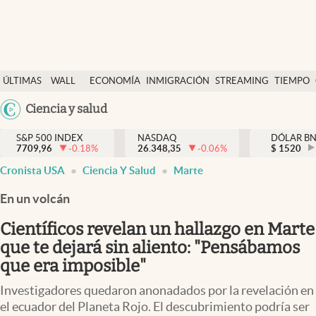
Últimas Noticias
ÚLTIMAS
WALL
ECONOMÍA
INMIGRACIÓN
STREAMING
TIEMPO
Finanzas y economía
NOTICIAS
STREET
Argentina
Ciencia y salud
Wall Street y dólar
Y
España
Inmigración
DÓLAR
S&P 500 INDEX
NASDAQ
DÓLAR B
7709,96
-0.18
%
26.348,35
-0.06
%
México
$
1520
Trending
Cronista USA
Ciencia Y Salud
Marte
USA
Tiempo
Colombia
En un volcán
Uruguay
Ciencia y salud
Científicos revelan un hallazgo en Marte
Espiritual
que te dejará sin aliento: "Pensábamos
que era imposible"
Streaming
Investigadores quedaron anonadados por la revelación en
PC y mobile
el ecuador del Planeta Rojo. El descubrimiento podría ser