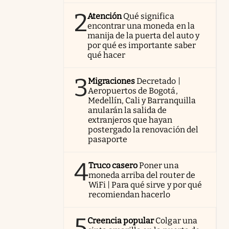
2
Atención
Qué significa
encontrar una moneda en la
manija de la puerta del auto y
por qué es importante saber
qué hacer
3
Migraciones
Decretado |
Aeropuertos de Bogotá,
Medellín, Cali y Barranquilla
anularán la salida de
extranjeros que hayan
postergado la renovación del
pasaporte
4
Truco casero
Poner una
moneda arriba del router de
WiFi | Para qué sirve y por qué
recomiendan hacerlo
5
Creencia popular
Colgar una