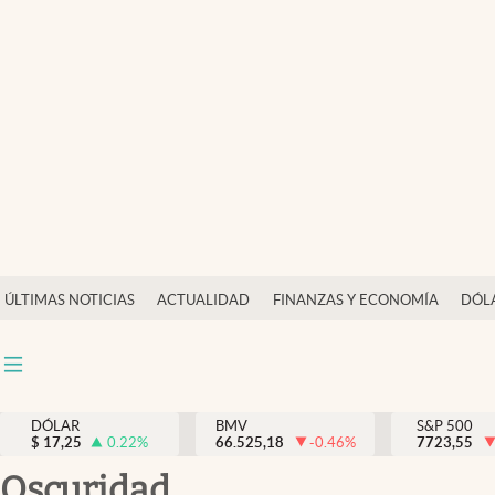
Últimas Noticias
Actualidad
Finanzas y economía
Dólar y mercados
Internacionales
Opinión
ÚLTIMAS NOTICIAS
ACTUALIDAD
FINANZAS Y ECONOMÍA
DÓL
Brand Strategy
Pc y celular
Vida y estilo
DÓLAR
BMV
S&P 500
$
17,25
0.22
%
66.525,18
-0.46
%
7723,55
Tv
oscuridad