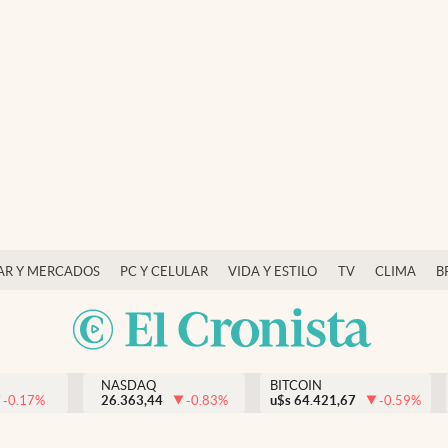
AR Y MERCADOS
PC Y CELULAR
VIDA Y ESTILO
TV
CLIMA
B
NASDAQ
BITCOIN
-0.17
%
26.363,44
-0.83
%
u$s
64.421,67
-0.59
%