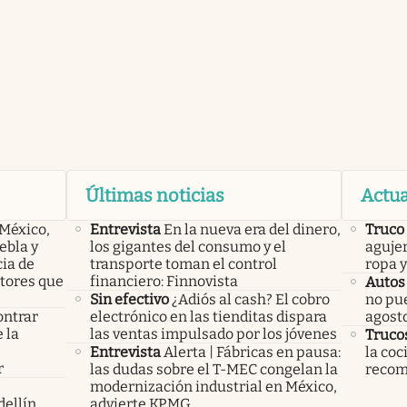
Últimas noticias
Actua
 México,
Entrevista
En la nueva era del dinero,
Truco
ebla y
los gigantes del consumo y el
agujer
cia de
transporte toman el control
ropa 
ctores que
financiero: Finnovista
Autos
Sin efectivo
¿Adiós al cash? El cobro
no pue
ontrar
electrónico en las tienditas dispara
agost
 la
las ventas impulsado por los jóvenes
Truco
s
Entrevista
Alerta | Fábricas en pausa:
la coc
r
las dudas sobre el T-MEC congelan la
recom
modernización industrial en México,
ellín,
advierte KPMG