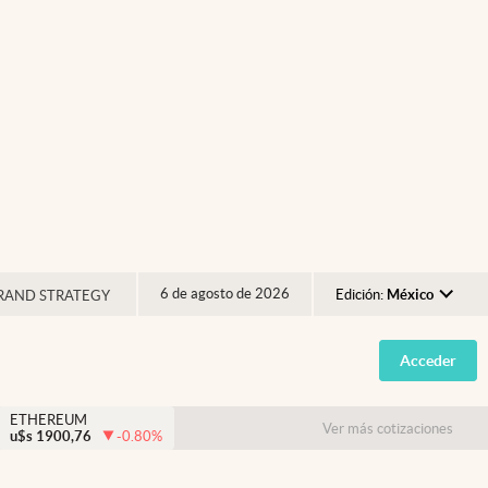
6 de agosto de 2026
Edición:
México
RAND STRATEGY
Argentina
Acceder
España
México
ETHEREUM
Ver más cotizaciones
u$s
1900,76
-0.80
%
USA
Colombia