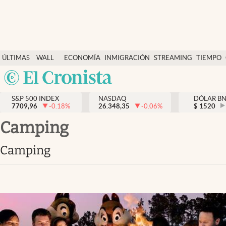
Últimas Noticias
ÚLTIMAS
WALL
ECONOMÍA
INMIGRACIÓN
STREAMING
TIEMPO
Finanzas y economía
NOTICIAS
STREET
Argentina
Wall Street y dólar
Y
España
Inmigración
DÓLAR
S&P 500 INDEX
NASDAQ
DÓLAR B
7709,96
-0.18
%
26.348,35
-0.06
%
México
$
1520
Trending
USA
camping
Tiempo
Colombia
camping
Uruguay
Ciencia y salud
Espiritual
Streaming
PC y mobile