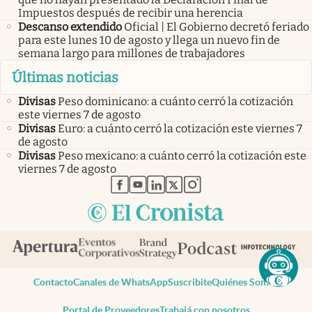
Impuestos después de recibir una herencia
Descanso extendido
Oficial | El Gobierno decretó feriado
para este lunes 10 de agosto y llega un nuevo fin de
semana largo para millones de trabajadores
Últimas noticias
Divisas
Peso dominicano: a cuánto cerró la cotización
este viernes 7 de agosto
Divisas
Euro: a cuánto cerró la cotización este viernes 7
de agosto
Divisas
Peso mexicano: a cuánto cerró la cotización este
viernes 7 de agosto
abre en nueva pestaña
abre en nueva pestaña
abre en nueva pestaña
abre en nueva pestaña
abre en nueva pestaña
Contacto
Canales de WhatsApp
Suscribite
Quiénes Somos
Portal de Proveedores
Trabajá con nosotros