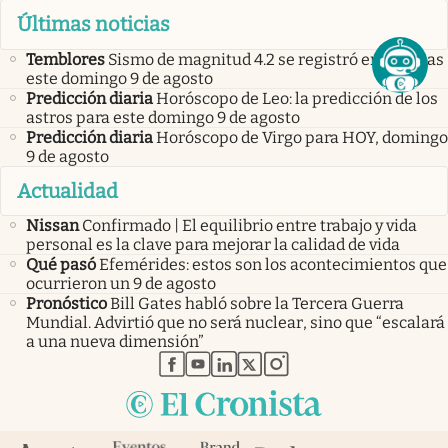
Últimas noticias
Temblores
Sismo de magnitud 4.2 se registró en Chiapas
este domingo 9 de agosto
Predicción diaria
Horóscopo de Leo: la predicción de los
astros para este domingo 9 de agosto
Predicción diaria
Horóscopo de Virgo para HOY, domingo
9 de agosto
Actualidad
Nissan
Confirmado | El equilibrio entre trabajo y vida
personal es la clave para mejorar la calidad de vida
Qué pasó
Efemérides: estos son los acontecimientos que
ocurrieron un 9 de agosto
Pronóstico
Bill Gates habló sobre la Tercera Guerra
Mundial. Advirtió que no será nuclear, sino que “escalará
a una nueva dimensión”
abre en nueva pestaña
abre en nueva pestaña
abre en nueva pestaña
abre en nueva pestaña
abre en nueva pestaña