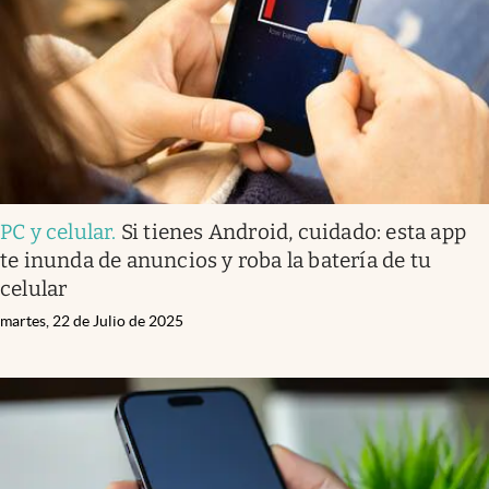
Clima
Espiritualidad
Mediakit
abre en nueva pestaña
México
PC y celular
.
Si tienes Android, cuidado: esta app
te inunda de anuncios y roba la batería de tu
celular
martes, 22 de Julio de 2025