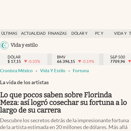
Últimas Noticias
ÚLTIMAS
ACTUALIDAD
FINANZAS
DÓLAR Y
PC Y
VIDA Y
Actualidad
NOTICIAS
Y
MERCADOS
CELULAR
ESTILO
Argentina
Vida y estilo
Finanzas y economía
ECONOMÍA
España
Dólar y mercados
DÓLAR
BMV
S&P 500
$
17,15
-0.33
%
66.396,15
-0.19
%
México
7709,96
Internacionales
Cronista México
Vida Y Estilo
Fortuna
USA
Opinión
Colombia
La vida de los artistas
Uruguay
Brand Strategy
Lo que pocos saben sobre Florinda
Pc y celular
Meza: así logró cosechar su fortuna a lo
largo de su carrera
Vida y estilo
Descubre los secretos detrás de la impresionante fortuna
Tv
de la artista estimada en 20 millones de dólares. Más allá