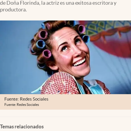
de Doña Florinda, la actriz es una exitosa escritora y
Clima
productora.
Espiritualidad
Mediakit
abre en nueva pestaña
México
Fuente: Redes Sociales
Fuente: Redes Sociales
Temas relacionados