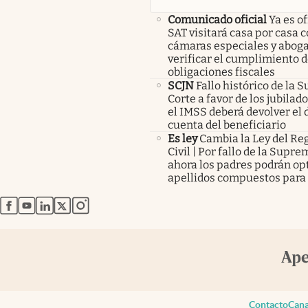
Comunicado oficial
Ya es of
SAT visitará casa por casa 
cámaras especiales y abog
verificar el cumplimiento d
obligaciones fiscales
SCJN
Fallo histórico de la
Corte a favor de los jubilad
el IMSS deberá devolver el d
cuenta del beneficiario
Es ley
Cambia la Ley del Reg
Civil | Por fallo de la Supr
ahora los padres podrán op
apellidos compuestos para 
abre en nueva pestaña
abre en nueva pestaña
abre en nueva pestaña
abre en nueva pestaña
abre en nueva pestaña
Contacto
Cana