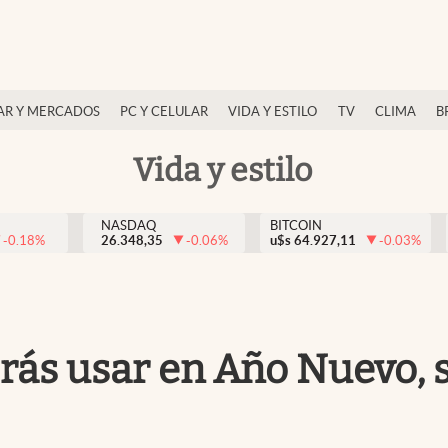
AR Y MERCADOS
PC Y CELULAR
VIDA Y ESTILO
TV
CLIMA
B
Vida y estilo
NASDAQ
BITCOIN
-0.18
%
26.348,35
-0.06
%
u$s
64.927,11
-0.03
%
erás usar en Año Nuevo, 