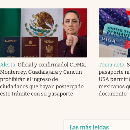
Alerta
.
Oficial y confirmado| CDMX,
Toma nota
.
S
Monterrey, Guadalajara y Cancún
pasaporte ni 
prohibirán el ingreso de
USA permitir
ciudadanos que hayan postergado
mexicanos q
este trámite con su pasaporte
documento
Las más leídas