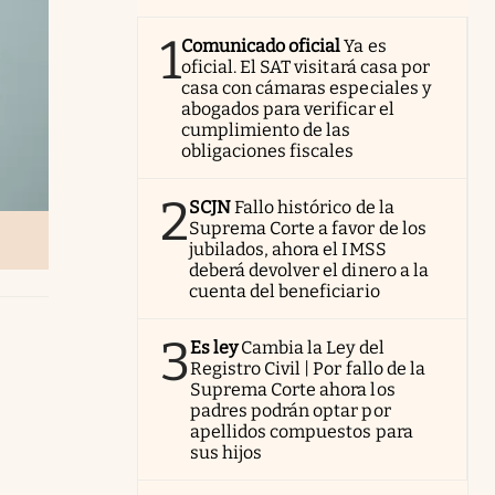
1
Comunicado oficial
Ya es
oficial. El SAT visitará casa por
casa con cámaras especiales y
abogados para verificar el
cumplimiento de las
obligaciones fiscales
2
SCJN
Fallo histórico de la
Suprema Corte a favor de los
jubilados, ahora el IMSS
deberá devolver el dinero a la
cuenta del beneficiario
3
Es ley
Cambia la Ley del
Registro Civil | Por fallo de la
Suprema Corte ahora los
padres podrán optar por
apellidos compuestos para
sus hijos