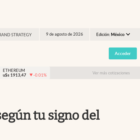
9 de agosto de 2026
Edición:
México
RAND STRATEGY
Argentina
Acceder
España
México
ETHEREUM
Ver más cotizaciones
u$s
1913,47
-0.01
%
USA
Colombia
Uruguay
según tu signo del