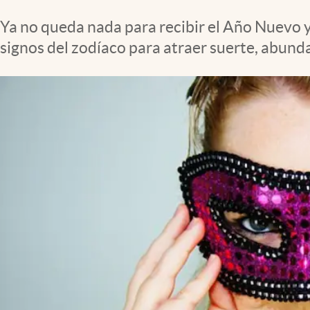
Clima
Ya no queda nada para recibir el Año Nuevo y
Espiritualidad
signos del zodíaco para atraer suerte, abunda
Mediakit
abre en nueva pestaña