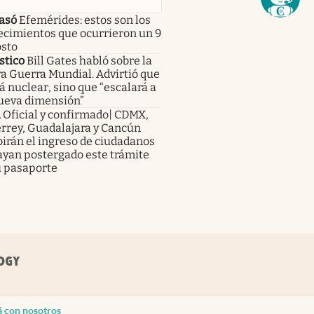
asó
Efemérides: estos son los
ecimientos que ocurrieron un 9
osto
stico
Bill Gates habló sobre la
a Guerra Mundial. Advirtió que
á nuclear, sino que “escalará a
ueva dimensión”
a
Oficial y confirmado| CDMX,
rrey, Guadalajara y Cancún
irán el ingreso de ciudadanos
ayan postergado este trámite
u pasaporte
á con nosotros