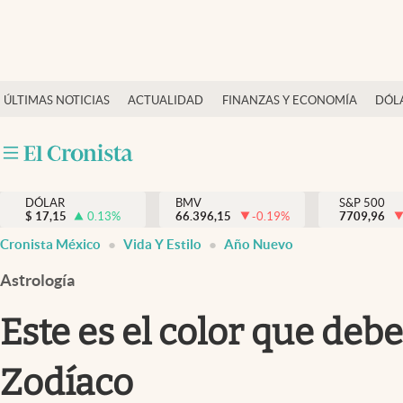
Últimas Noticias
ÚLTIMAS NOTICIAS
ACTUALIDAD
FINANZAS Y ECONOMÍA
DÓL
Actualidad
Finanzas y economía
Dólar y mercados
DÓLAR
BMV
S&P 500
Internacionales
$
17,15
0.13
%
66.396,15
-0.19
%
7709,96
Opinión
Cronista México
Vida Y Estilo
Año Nuevo
Brand Strategy
Astrología
Pc y celular
Este es el color que deb
Vida y estilo
Zodíaco
Tv