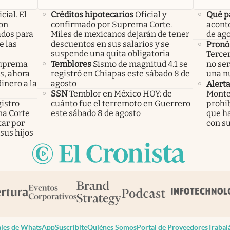
icial. El
Créditos hipotecarios
Oficial y
Qué p
con
confirmado por Suprema Corte.
acont
ados para
Miles de mexicanos dejarán de tener
de ag
e las
descuentos en sus salarios y se
Pronó
suspende una quita obligatoria
Tercer
 Suprema
Temblores
Sismo de magnitud 4.1 se
no ser
os, ahora
registró en Chiapas este sábado 8 de
una n
inero a la
agosto
Alert
SSN
Temblor en México HOY: de
Monte
istro
cuánto fue el terremoto en Guerrero
prohib
ema Corte
este sábado 8 de agosto
que h
tar por
con s
sus hijos
les de WhatsApp
Suscribite
Quiénes Somos
Portal de Proveedores
Trabaj