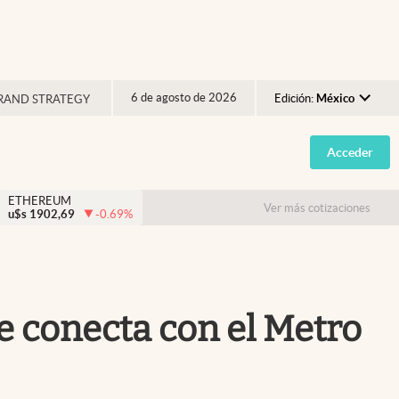
6 de agosto de 2026
Edición:
México
RAND STRATEGY
Argentina
Acceder
España
México
ETHEREUM
Ver más cotizaciones
u$s
1902,69
-0.69
%
USA
Colombia
Uruguay
e conecta con el Metro