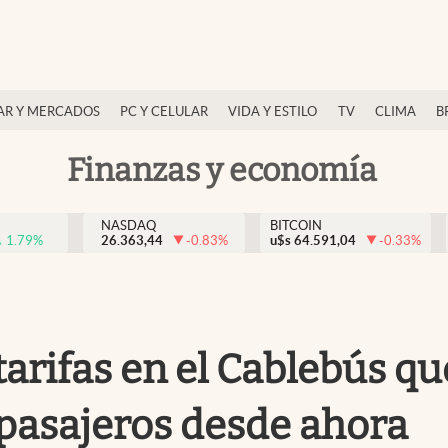
AR Y MERCADOS
PC Y CELULAR
VIDA Y ESTILO
TV
CLIMA
B
Finanzas y economía
NASDAQ
BITCOIN
1.79
%
26.363,44
-0.83
%
u$s
64.591,04
-0.33
%
rifas en el Cablebús qu
pasajeros desde ahora