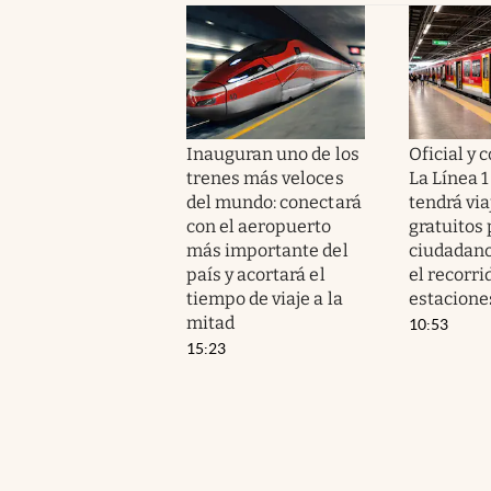
Inauguran uno de los
Oficial y 
trenes más veloces
La Línea 1
del mundo: conectará
tendrá via
con el aeropuerto
gratuitos 
más importante del
ciudadanos
país y acortará el
el recorri
tiempo de viaje a la
estacione
mitad
10:53
15:23