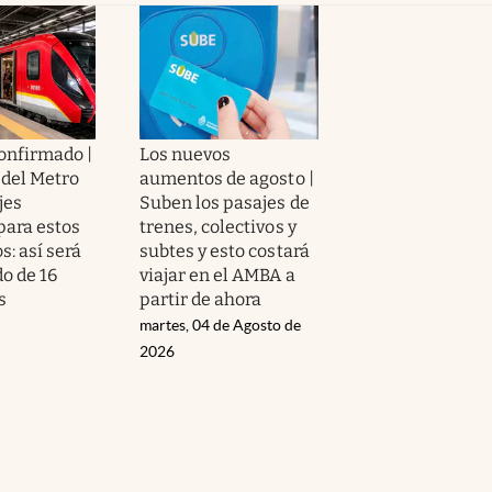
confirmado |
Los nuevos
 del Metro
aumentos de agosto |
jes
Suben los pasajes de
para estos
trenes, colectivos y
: así será
subtes y esto costará
do de 16
viajar en el AMBA a
s
partir de ahora
martes, 04 de Agosto de
2026