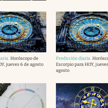
iaria
.
Horóscopo de
Predicción diaria
.
Horósc
OY, jueves 6 de agosto
Escorpio para HOY, jueves
agosto