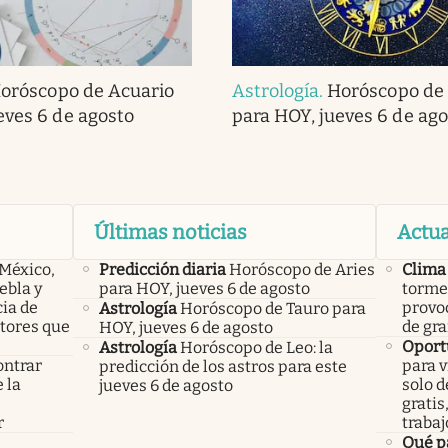
oróscopo de Acuario
Astrología
.
Horóscopo de 
eves 6 de agosto
para HOY, jueves 6 de ago
Últimas noticias
Actua
 México,
Predicción diaria
Horóscopo de Aries
Clima
ebla y
para HOY, jueves 6 de agosto
tormen
cia de
provoc
Astrología
Horóscopo de Tauro para
ctores que
de gra
HOY, jueves 6 de agosto
Oport
Astrología
Horóscopo de Leo: la
ontrar
para v
predicción de los astros para este
 la
solo d
jueves 6 de agosto
s
gratis
r
trabaj
Qué p