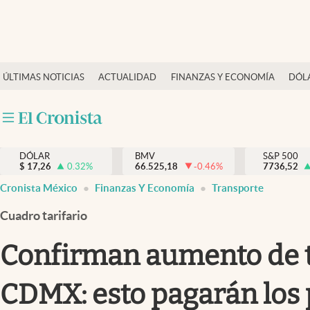
Últimas Noticias
ÚLTIMAS NOTICIAS
ACTUALIDAD
FINANZAS Y ECONOMÍA
DÓL
Actualidad
Finanzas y economía
Dólar y mercados
DÓLAR
BMV
S&P 500
Internacionales
$
17,26
0.32
%
66.525,18
-0.46
%
7736,52
Opinión
Cronista México
Finanzas Y Economía
Transporte
Brand Strategy
Cuadro tarifario
Pc y celular
Confirman aumento de ta
Vida y estilo
CDMX: esto pagarán los 
Tv