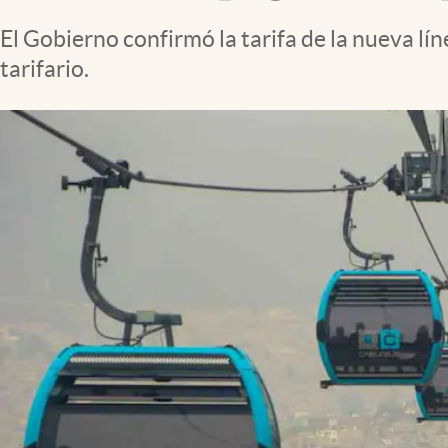
Clima
El Gobierno confirmó la tarifa de la nueva l
Espiritualidad
tarifario.
Mediakit
abre en nueva pestaña