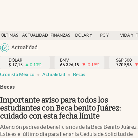
Últimas Noticias
ÚLTIMAS
ACTUALIDAD
FINANZAS
DÓLAR Y
PC Y
VIDA Y
Actualidad
NOTICIAS
Y
MERCADOS
CELULAR
ESTILO
Argentina
Actualidad
Finanzas y economía
ECONOMÍA
España
Dólar y mercados
DÓLAR
BMV
S&P 500
$
17,15
0.13
%
66.396,15
-0.19
%
México
7709,96
Internacionales
Cronista México
Actualidad
Becas
USA
Opinión
Colombia
Becas
Uruguay
Brand Strategy
Importante aviso para todos los
Pc y celular
estudiantes con Beca benito Juárez:
cuidado con esta fecha límite
Vida y estilo
Atención padres de beneficiarios de la Beca Benito Juárez.
Tv
Este es el último día para llenar la Cédula de Solicitud de