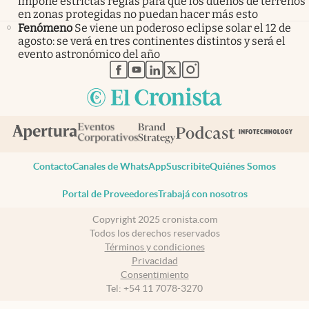
impone estrictas reglas para que los dueños de terrenos
en zonas protegidas no puedan hacer más esto
Fenómeno
Se viene un poderoso eclipse solar el 12 de
agosto: se verá en tres continentes distintos y será el
evento astronómico del año
abre en nueva pestaña
abre en nueva pestaña
abre en nueva pestaña
abre en nueva pestaña
abre en nueva pestaña
Contacto
Canales de WhatsApp
Suscribite
Quiénes Somos
Portal de Proveedores
Trabajá con nosotros
Copyright 2025 cronista.com
Todos los derechos reservados
Términos y condiciones
Privacidad
Consentimiento
Tel:
+54 11 7078-3270