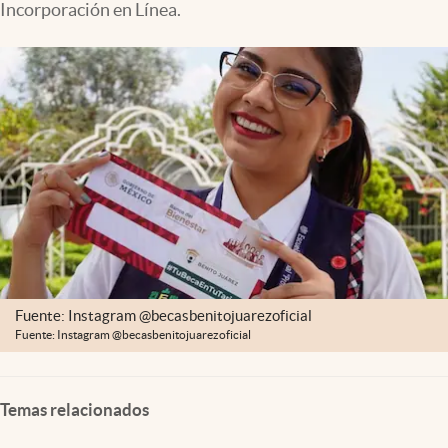
Incorporación en Línea.
Clima
Espiritualidad
Mediakit
abre en nueva pestaña
México
Fuente: Instagram @becasbenitojuarezoficial
Fuente: Instagram @becasbenitojuarezoficial
Temas relacionados