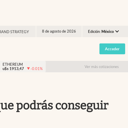
8 de agosto de 2026
Edición:
México
RAND STRATEGY
Argentina
Acceder
España
México
ETHEREUM
Ver más cotizaciones
u$s
1913,47
-0.01
%
USA
Colombia
Uruguay
 que podrás conseguir