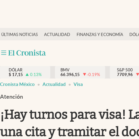
Últimas Noticias
ÚLTIMAS NOTICIAS
ACTUALIDAD
FINANZAS Y ECONOMÍA
DÓL
Actualidad
Finanzas y economía
Dólar y mercados
DÓLAR
BMV
S&P 500
Internacionales
$
17,15
0.13
%
66.396,15
-0.19
%
7709,96
Opinión
Cronista México
Actualidad
Visa
Brand Strategy
Atención
Pc y celular
¡Hay turnos para visa! L
Vida y estilo
una cita y tramitar el 
Tv