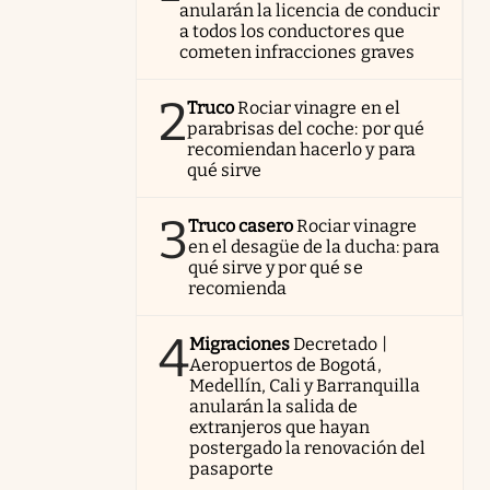
anularán la licencia de conducir
a todos los conductores que
cometen infracciones graves
2
Truco
Rociar vinagre en el
parabrisas del coche: por qué
recomiendan hacerlo y para
qué sirve
3
Truco casero
Rociar vinagre
en el desagüe de la ducha: para
qué sirve y por qué se
recomienda
4
Migraciones
Decretado |
Aeropuertos de Bogotá,
Medellín, Cali y Barranquilla
anularán la salida de
extranjeros que hayan
postergado la renovación del
pasaporte