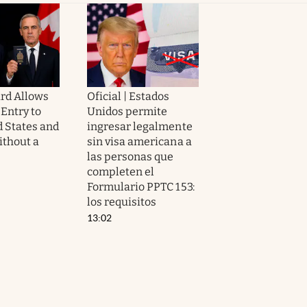
rd Allows
Oficial | Estados
Entry to
Unidos permite
d States and
ingresar legalmente
thout a
sin visa americana a
las personas que
completen el
Formulario PPTC 153:
los requisitos
13:02