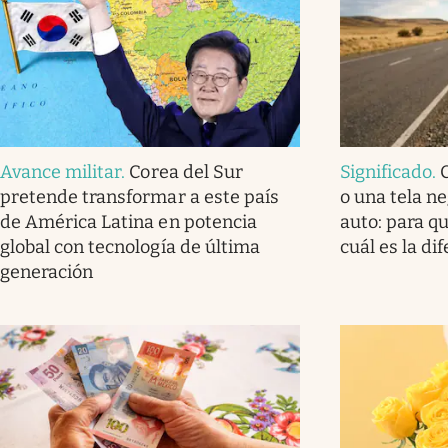
Avance militar
.
Corea del Sur
Significado
.
pretende transformar a este país
o una tela ne
de América Latina en potencia
auto: para q
global con tecnología de última
cuál es la di
generación