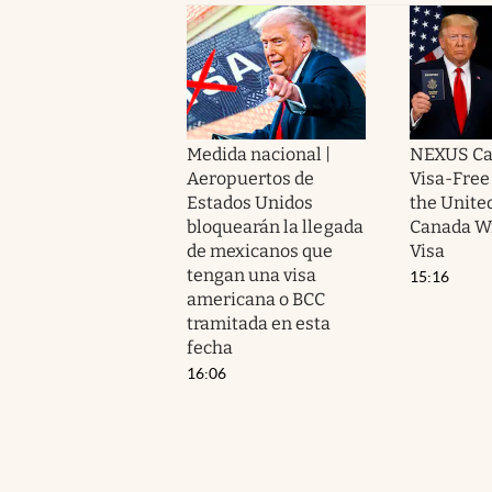
Medida nacional |
NEXUS Ca
Aeropuertos de
Visa-Free 
Estados Unidos
the Unite
bloquearán la llegada
Canada Wi
de mexicanos que
Visa
tengan una visa
15:16
americana o BCC
tramitada en esta
fecha
16:06