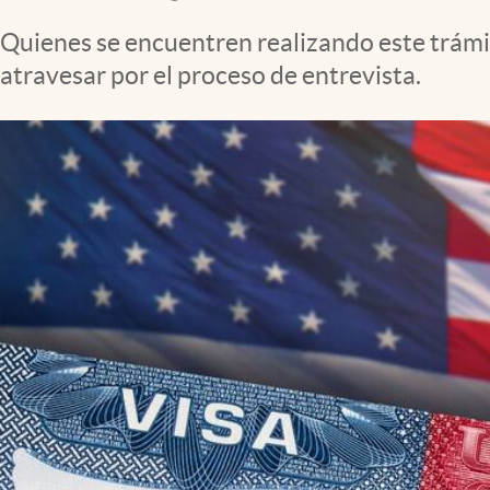
Clima
Quienes se encuentren realizando este trámit
Espiritualidad
atravesar por el proceso de entrevista.
Mediakit
abre en nueva pestaña