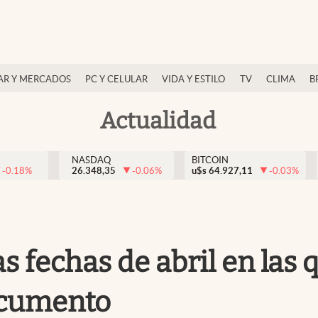
AR Y MERCADOS
PC Y CELULAR
VIDA Y ESTILO
TV
CLIMA
B
Actualidad
NASDAQ
BITCOIN
-0.18
%
26.348,35
-0.06
%
u$s
64.927,11
-0.03
%
as fechas de abril en las
documento