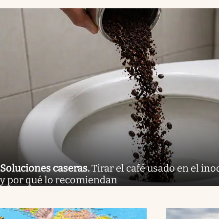
Soluciones caseras
.
Tirar el café usado en el ino
y por qué lo recomiendan