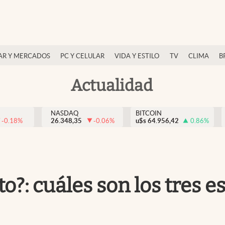
AR Y MERCADOS
PC Y CELULAR
VIDA Y ESTILO
TV
CLIMA
B
Actualidad
NASDAQ
BITCOIN
-0.18
%
26.348,35
-0.06
%
u$s
64.956,42
0.86
%
to?: cuáles son los tres 