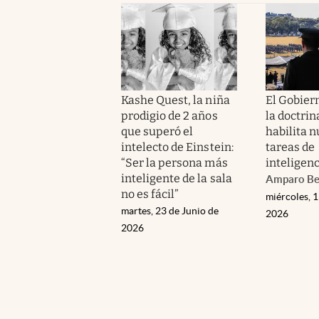
Kashe Quest, la niña
El Gobier
prodigio de 2 años
la doctrin
que superó el
habilita 
intelecto de Einstein:
tareas de
“Ser la persona más
inteligenc
inteligente de la sala
Amparo Be
no es fácil”
miércoles, 
martes, 23 de Junio de
2026
2026