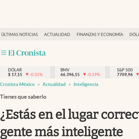
Últimas Noticias
ÚLTIMAS NOTICIAS
ACTUALIDAD
FINANZAS Y ECONOMÍA
DÓL
Actualidad
Finanzas y economía
Dólar y mercados
DÓLAR
BMV
S&P 500
Internacionales
$
17,15
-0.32
%
66.396,15
-0.19
%
7709,96
Opinión
Cronista México
Actualidad
Inteligencia
Brand Strategy
Tienes que saberlo
Pc y celular
¿Estás en el lugar correc
Vida y estilo
gente más inteligente
Tv