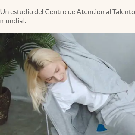
Clima
Un estudio del Centro de Atención al Talento 
Espiritualidad
mundial.
Mediakit
abre en nueva pestaña