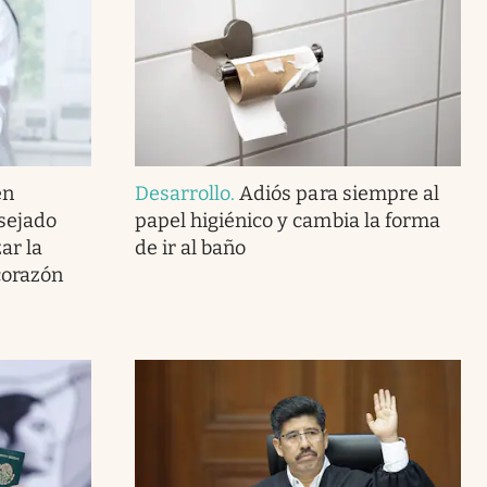
en
Desarrollo
.
Adiós para siempre al
nsejado
papel higiénico y cambia la forma
ar la
de ir al baño
corazón