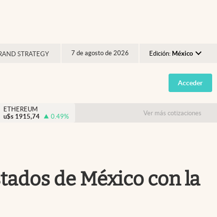
7 de agosto de 2026
Edición:
México
RAND STRATEGY
Argentina
Acceder
España
México
ETHEREUM
Ver más cotizaciones
u$s
1915,74
0.49
%
USA
Colombia
Uruguay
estados de México con la