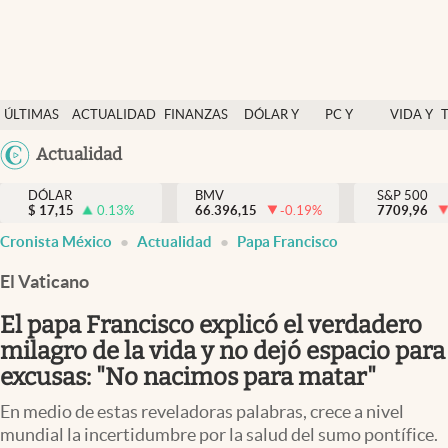
Últimas Noticias
ÚLTIMAS
ACTUALIDAD
FINANZAS
DÓLAR Y
PC Y
VIDA Y
Actualidad
NOTICIAS
Y
MERCADOS
CELULAR
ESTILO
Argentina
Actualidad
Finanzas y economía
ECONOMÍA
España
Dólar y mercados
DÓLAR
BMV
S&P 500
$
17,15
0.13
%
66.396,15
-0.19
%
México
7709,96
Internacionales
Cronista México
Actualidad
Papa Francisco
USA
Opinión
Colombia
El Vaticano
Uruguay
Brand Strategy
El papa Francisco explicó el verdadero
Pc y celular
milagro de la vida y no dejó espacio para
excusas: "No nacimos para matar"
Vida y estilo
En medio de estas reveladoras palabras, crece a nivel
Tv
mundial la incertidumbre por la salud del sumo pontífice.