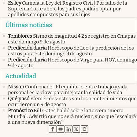
Es ley
Cambia la Ley del Registro Civil | Por fallo de la
Suprema Corte ahora los padres podrán optar por
apellidos compuestos para sus hijos
Últimas noticias
Temblores
Sismo de magnitud 4.2 se registró en Chiapas
este domingo 9 de agosto
Predicción diaria
Horóscopo de Leo: la predicción de los
astros para este domingo 9 de agosto
Predicción diaria
Horóscopo de Virgo para HOY, domingo
9 de agosto
Actualidad
Nissan
Confirmado | El equilibrio entre trabajo y vida
personal es la clave para mejorar la calidad de vida
Qué pasó
Efemérides: estos son los acontecimientos que
ocurrieron un 9 de agosto
Pronóstico
Bill Gates habló sobre la Tercera Guerra
Mundial. Advirtió que no será nuclear, sino que “escalará
a una nueva dimensión”
abre en nueva pestaña
abre en nueva pestaña
abre en nueva pestaña
abre en nueva pestaña
abre en nueva pestaña