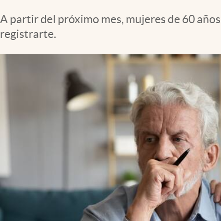
Clima
A partir del próximo mes, mujeres de 60 años
Espiritualidad
registrarte.
Mediakit
abre en nueva pestaña