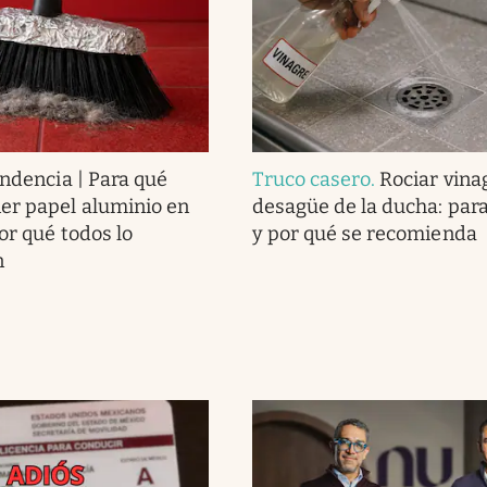
endencia | Para qué
Truco casero
.
Rociar vina
er papel aluminio en
desagüe de la ducha: para
or qué todos lo
y por qué se recomienda
n