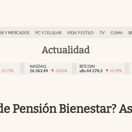
AR Y MERCADOS
PC Y CELULAR
VIDA Y ESTILO
TV
CLIMA
B
Actualidad
NASDAQ
BITCOIN
-0.17
%
26.363,44
-0.83
%
u$s
64.278,3
-0.19
%
de Pensión Bienestar? Así