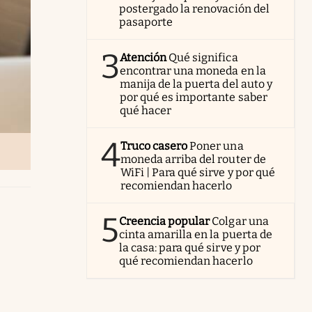
postergado la renovación del
pasaporte
3
Atención
Qué significa
encontrar una moneda en la
manija de la puerta del auto y
por qué es importante saber
qué hacer
4
Truco casero
Poner una
moneda arriba del router de
WiFi | Para qué sirve y por qué
recomiendan hacerlo
5
Creencia popular
Colgar una
cinta amarilla en la puerta de
la casa: para qué sirve y por
qué recomiendan hacerlo