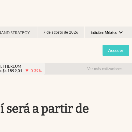
7 de agosto de 2026
Edición:
México
RAND STRATEGY
Argentina
Acceder
España
México
ETHEREUM
Ver más cotizaciones
u$s
1899,01
-0.39
%
USA
Colombia
Uruguay
 será a partir de