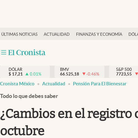
Últimas Noticias
ÚLTIMAS NOTICIAS
ACTUALIDAD
FINANZAS Y ECONOMÍA
DÓL
Actualidad
Finanzas y economía
Dólar y mercados
DÓLAR
BMV
S&P 500
Internacionales
$
17,21
0.01
%
66.525,18
-0.46
%
7723,55
Opinión
Cronista México
Actualidad
Pensión Para El Bienestar
Brand Strategy
Todo lo que debes saber
Pc y celular
¿Cambios en el registro 
Vida y estilo
octubre
Tv