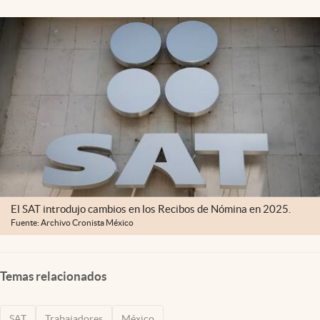
Clima
Espiritualidad
Mediakit
abre en nueva pestaña
México
El SAT introdujo cambios en los Recibos de Nómina en 2025.
Fuente: Archivo Cronista México
Temas relacionados
SAT
Trabajadores
México