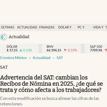
Últimas Noticias
ÚLTIMAS
ACTUALIDAD
FINANZAS
DÓLAR Y
PC Y
VIDA Y
Actualidad
NOTICIAS
Y
MERCADOS
CELULAR
ESTILO
Argentina
Actualidad
Finanzas y economía
ECONOMÍA
España
Dólar y mercados
DÓLAR
BMV
S&P 500
$
17,15
0.13
%
66.396,15
-0.19
%
México
7709,96
Internacionales
Cronista México
Actualidad
SAT
USA
Opinión
Colombia
SAT
Uruguay
Brand Strategy
Advertencia del SAT: cambian los
Pc y celular
Recibos de Nómina en 2025, ¿de qué se
trata y cómo afecta a los trabajadores?
Vida y estilo
Con esta modificación se busca alinear las cifras de las
Tv
retenciones.