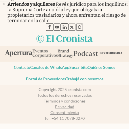
Arriendos y alquileres
Revés jurídico para los inquilinos:
la Suprema Corte anuló la ley que obligaba a
propietarios trasladarlos y ahora enfrentan el riesgo de
terminar en la calle
abre en nueva pestaña
abre en nueva pestaña
abre en nueva pestaña
abre en nueva pestaña
abre en nueva pestaña
Contacto
Canales de WhatsApp
Suscribite
Quiénes Somos
Portal de Proveedores
Trabajá con nosotros
Copyright 2025 cronista.com
Todos los derechos reservados
Términos y condiciones
Privacidad
Consentimiento
Tel:
+54 11 7078-3270