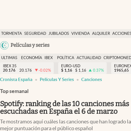
Últimas Noticias
TORMENTA
SEGURIDAD
JUBILADOS
VIVIENDA
ALQUILER
ACCIONE
Economía y finanzas
SOCIAL
Argentina
Películas y series
Política
España
Actualidad
ULTIMAS
ECONOMÍA
IBEX
POLÍTICA
ACTUALIDAD
CRIPTOMONE
México
NOTICIAS
Y
Y
IBEX 35
EURO-USD
EURONE
Criptomonedas
20.176
20.176
-0.02
%
$
1,16
$
1,16
0.37
%
USA
1965,65
FINANZAS
EURO
Cronista España
Películas Y Series
Canciones
Colombia
España
Uruguay
Top semanal
Spotify: ranking de las 10 canciones más
escuchadas en España el 6 de marzo
Te mostramos aquí cuáles las canciones que han logrado la
mejor puntuación para el público español