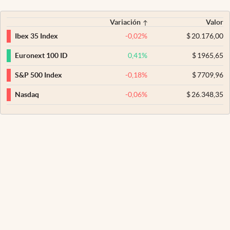
Variación
Valor
-0,02
%
$
20.176,00
Ibex 35 Index
0,41
%
$
1965,65
Euronext 100 ID
-0,18
%
$
7709,96
S&P 500 Index
-0,06
%
$
26.348,35
Nasdaq