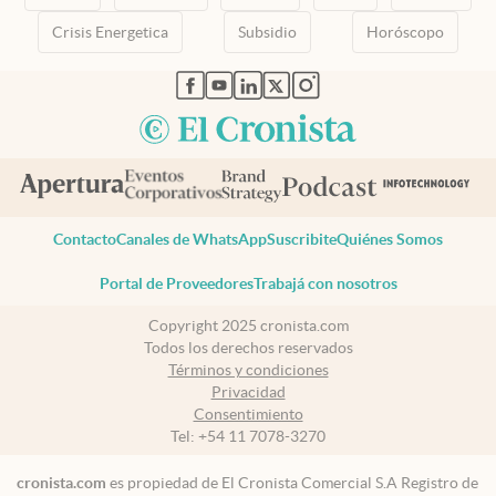
Crisis Energetica
Subsidio
Horóscopo
abre en nueva pestaña
abre en nueva pestaña
abre en nueva pestaña
abre en nueva pestaña
abre en nueva pestaña
Contacto
Canales de WhatsApp
Suscribite
Quiénes Somos
Portal de Proveedores
Trabajá con nosotros
Copyright 2025 cronista.com
Todos los derechos reservados
Términos y condiciones
Privacidad
Consentimiento
Tel:
+54 11 7078-3270
cronista.com
es propiedad de El Cronista Comercial S.A Registro de