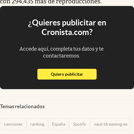
con 294,435 más de reproducciones.
¿Quieres publicitar en
Cronista.com?
Accede aquí, completa tus datos y te
contactaremos.
abre en nueva pestaña
Quiero publicitar
Temas relacionados
canciones
ranking
España
Spotify
naut-streaming-es