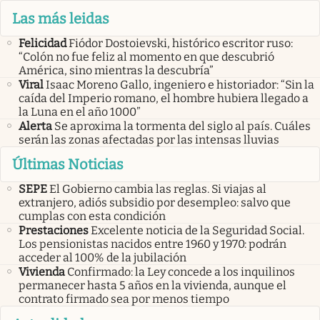
Las más leidas
Felicidad
Fiódor Dostoievski, histórico escritor ruso:
“Colón no fue feliz al momento en que descubrió
América, sino mientras la descubría”
Viral
Isaac Moreno Gallo, ingeniero e historiador: “Sin la
caída del Imperio romano, el hombre hubiera llegado a
la Luna en el año 1000”
Alerta
Se aproxima la tormenta del siglo al país. Cuáles
serán las zonas afectadas por las intensas lluvias
Últimas Noticias
SEPE
El Gobierno cambia las reglas. Si viajas al
extranjero, adiós subsidio por desempleo: salvo que
cumplas con esta condición
Prestaciones
Excelente noticia de la Seguridad Social.
Los pensionistas nacidos entre 1960 y 1970: podrán
acceder al 100% de la jubilación
Vivienda
Confirmado: la Ley concede a los inquilinos
permanecer hasta 5 años en la vivienda, aunque el
contrato firmado sea por menos tiempo