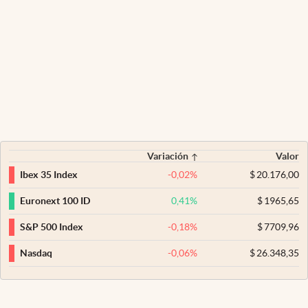
Variación
Valor
-0,02
%
$
20.176,00
Ibex 35 Index
0,41
%
$
1965,65
Euronext 100 ID
-0,18
%
$
7709,96
S&P 500 Index
-0,06
%
$
26.348,35
Nasdaq