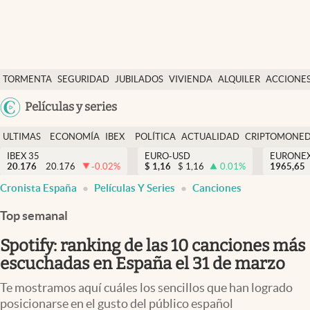
Últimas Noticias
TORMENTA
SEGURIDAD
JUBILADOS
VIVIENDA
ALQUILER
ACCIONE
Economía y finanzas
SOCIAL
Argentina
Películas y series
Política
España
Actualidad
ULTIMAS
ECONOMÍA
IBEX
POLÍTICA
ACTUALIDAD
CRIPTOMONE
México
NOTICIAS
Y
Y
IBEX 35
EURO-USD
EURONE
Criptomonedas
20.176
20.176
-0.02
%
$
1,16
$
1,16
0.01
%
USA
1965,65
FINANZAS
EURO
Cronista España
Películas Y Series
Canciones
Colombia
España
Uruguay
Top semanal
Spotify: ranking de las 10 canciones más
escuchadas en España el 31 de marzo
Te mostramos aquí cuáles los sencillos que han logrado
posicionarse en el gusto del público español