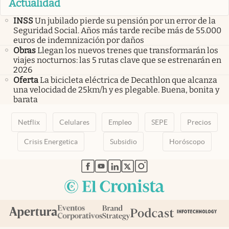
Actualidad
INSS
Un jubilado pierde su pensión por un error de la
Seguridad Social. Años más tarde recibe más de 55.000
euros de indemnización por daños
Obras
Llegan los nuevos trenes que transformarán los
viajes nocturnos: las 5 rutas clave que se estrenarán en
2026
Oferta
La bicicleta eléctrica de Decathlon que alcanza
una velocidad de 25km/h y es plegable. Buena, bonita y
barata
Netflix
Celulares
Empleo
SEPE
Precios
Crisis Energetica
Subsidio
Horóscopo
abre en nueva pestaña
abre en nueva pestaña
abre en nueva pestaña
abre en nueva pestaña
abre en nueva pestaña