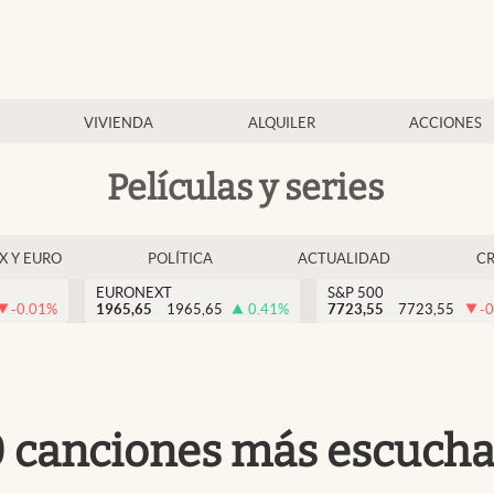
VIVIENDA
ALQUILER
ACCIONES
Películas y series
EX Y EURO
POLÍTICA
ACTUALIDAD
C
EURONEXT
S&P 500
-0.01
%
1965,65
1965,65
0.41
%
7723,55
7723,55
-0
10 canciones más escucha