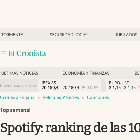
Últimas Noticias
TORMENTA
SEGURIDAD SOCIAL
JUBILADOS
Economía y finanzas
Política
Actualidad
Criptomonedas
ULTIMAS NOTICIAS
ECONOMÍA Y FINANZAS
IB
IBEX 35
EURO-USD
Ir a mercados online
20.180,4
20.180,4
0.00
%
$
1,15
$
1,15
Cronista España
Películas Y Series
Canciones
Top semanal
Spotify: ranking de las 