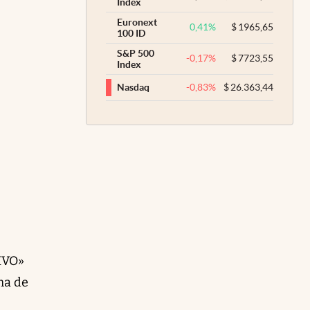
Index
Euronext
0,41
%
$
1965,65
100 ID
S&P 500
-0,17
%
$
7723,55
Index
-0,83
%
$
26.363,44
Nasdaq
SIVO»
ma de