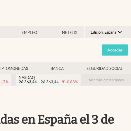
Edición:
España
EMPLEO
NETFLIX
Argentina
Acceder
España
México
RIPTOMONEDAS
BANCA
SEGURIDAD SOCIAL
USA
NASDAQ
Colombia
Ver más cotizaciones
.17
%
26.363,44
26.363,44
-0.83
%
Uruguay
das en España el 3 de