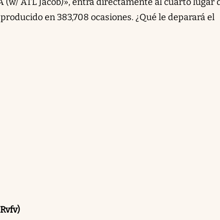
 (w/ ATL Jacob)», entra directamente al cuarto lugar d
 reproducido en 383,708 ocasiones. ¿Qué le deparará el
 Rvfv)