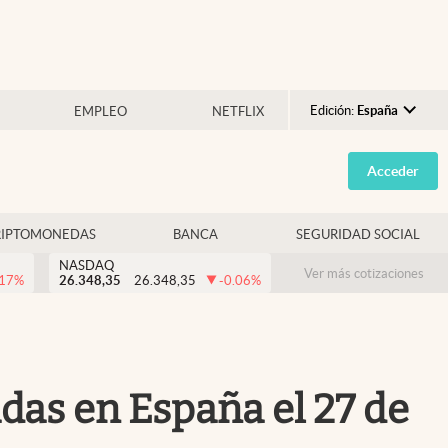
Edición:
España
EMPLEO
NETFLIX
Argentina
Acceder
España
México
RIPTOMONEDAS
BANCA
SEGURIDAD SOCIAL
USA
NASDAQ
Colombia
Ver más cotizaciones
.17
%
26.348,35
26.348,35
-0.06
%
Uruguay
das en España el 27 de