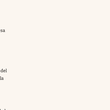
esa
 del
la