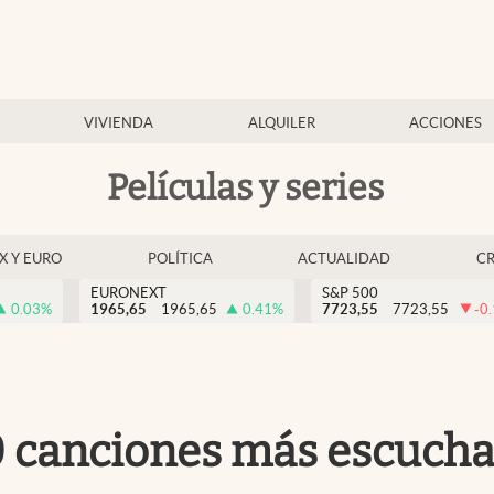
VIVIENDA
ALQUILER
ACCIONES
Películas y series
EX Y EURO
POLÍTICA
ACTUALIDAD
C
EURONEXT
S&P 500
0.03
%
1965,65
1965,65
0.41
%
7723,55
7723,55
-0
10 canciones más escucha