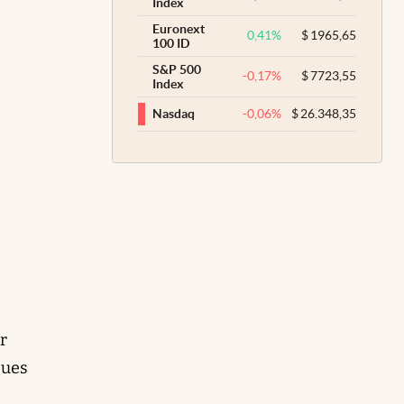
Index
Euronext
0,41
%
$
1965,65
100 ID
S&P 500
-0,17
%
$
7723,55
Index
-0,06
%
$
26.348,35
Nasdaq
r
pues