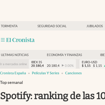
Últimas Noticias
TORMENTA
SEGURIDAD SOCIAL
JUBILADOS
Economía y finanzas
Política
Actualidad
Criptomonedas
ULTIMAS NOTICIAS
ECONOMÍA Y FINANZAS
IB
IBEX 35
EURO-USD
Ir a mercados online
20.180,4
20.180,4
0.00
%
$
1,15
$
1,15
Cronista España
Películas Y Series
Canciones
Top semanal
Spotify: ranking de las 