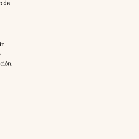
o de
ir
o
ción.