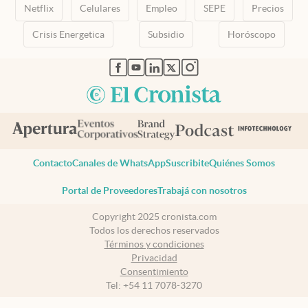
Netflix
Celulares
Empleo
SEPE
Precios
Crisis Energetica
Subsidio
Horóscopo
abre en nueva pestaña
abre en nueva pestaña
abre en nueva pestaña
abre en nueva pestaña
abre en nueva pestaña
Contacto
Canales de WhatsApp
Suscribite
Quiénes Somos
Portal de Proveedores
Trabajá con nosotros
Copyright 2025 cronista.com
Todos los derechos reservados
Términos y condiciones
Privacidad
Consentimiento
Tel:
+54 11 7078-3270