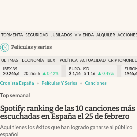
Últimas Noticias
TORMENTA
SEGURIDAD
JUBILADOS
VIVIENDA
ALQUILER
ACCIONE
Economía y finanzas
SOCIAL
Argentina
Películas y series
Política
España
Actualidad
ULTIMAS
ECONOMÍA
IBEX
POLÍTICA
ACTUALIDAD
CRIPTOMONE
México
NOTICIAS
Y
Y
IBEX 35
EURO-USD
EURO
Criptomonedas
20.265,6
20.265,6
0.42
%
$
1,16
$
1,16
0.49
%
USA
1965,
FINANZAS
EURO
Cronista España
Películas Y Series
Canciones
Colombia
España
Uruguay
Top semanal
Spotify: ranking de las 10 canciones más
escuchadas en España el 25 de febrero
Aquí tienes los éxitos que han logrado ganarse al público
español