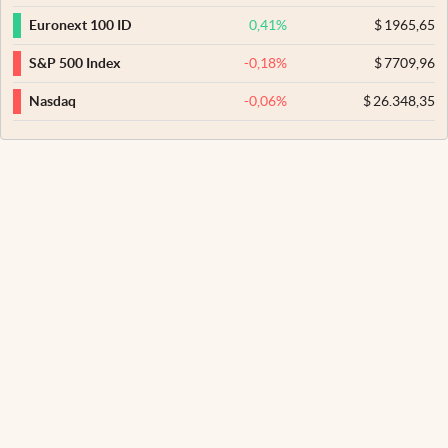
0,41
%
$
1965,65
Euronext 100 ID
-0,18
%
$
7709,96
S&P 500 Index
-0,06
%
$
26.348,35
Nasdaq