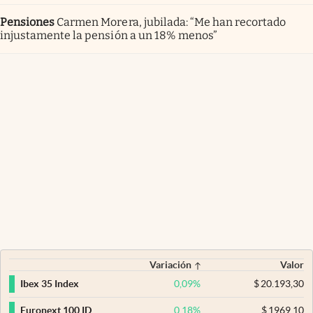
Pensiones
Carmen Morera, jubilada: “Me han recortado
injustamente la pensión a un 18% menos”
Variación
Valor
0,09
%
$
20.193,30
Ibex 35 Index
0,18
%
$
1969,10
Euronext 100 ID