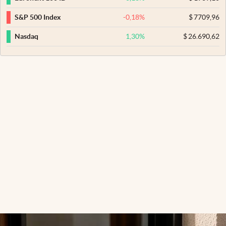
-0,18
%
$
7709,96
S&P 500 Index
1,30
%
$
26.690,62
Nasdaq