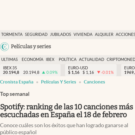
Últimas Noticias
TORMENTA
SEGURIDAD
JUBILADOS
VIVIENDA
ALQUILER
ACCIONE
Economía y finanzas
SOCIAL
Argentina
Películas y series
Política
España
Actualidad
ULTIMAS
ECONOMÍA
IBEX
POLÍTICA
ACTUALIDAD
CRIPTOMONE
México
NOTICIAS
Y
Y
IBEX 35
EURO-USD
EURO
Criptomonedas
20.194,8
20.194,8
0.09
%
$
1,16
$
1,16
-0.01
%
USA
1969,
FINANZAS
EURO
Cronista España
Películas Y Series
Canciones
Colombia
España
Uruguay
Top semanal
Spotify: ranking de las 10 canciones más
escuchadas en España el 18 de febrero
Conoce cuáles son los éxitos que han logrado ganarse al
público español