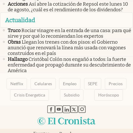
Acciones
Así abre la cotización de Repsol este lunes 10
de agosto, ¿cuál es el rendimiento de los dividendos?
Actualidad
Truco
Rociar vinagre en la entrada de una casa: para qué
sirve y por qué lo recomiendan los expertos
Obras
Llegan los trenes con dos pisos: el Gobierno
anunció que renovará la línea más usada con vagones
construidos en el país
Hallazgo
Cristóbal Colón nos engañó a todos: la fuerte
enfermedad que propagó durante su descubrimiento de
América
Netflix
Celulares
Empleo
SEPE
Precios
Crisis Energetica
Subsidio
Horóscopo
abre en nueva pestaña
abre en nueva pestaña
abre en nueva pestaña
abre en nueva pestaña
abre en nueva pestaña