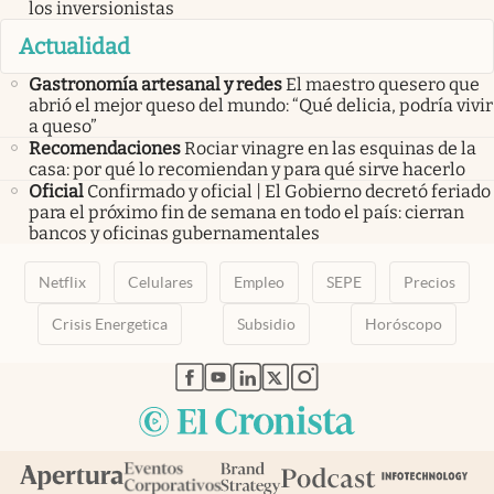
los inversionistas
Actualidad
Gastronomía artesanal y redes
El maestro quesero que
abrió el mejor queso del mundo: “Qué delicia, podría vivir
a queso”
Recomendaciones
Rociar vinagre en las esquinas de la
casa: por qué lo recomiendan y para qué sirve hacerlo
Oficial
Confirmado y oficial | El Gobierno decretó feriado
para el próximo fin de semana en todo el país: cierran
bancos y oficinas gubernamentales
Netflix
Celulares
Empleo
SEPE
Precios
Crisis Energetica
Subsidio
Horóscopo
abre en nueva pestaña
abre en nueva pestaña
abre en nueva pestaña
abre en nueva pestaña
abre en nueva pestaña