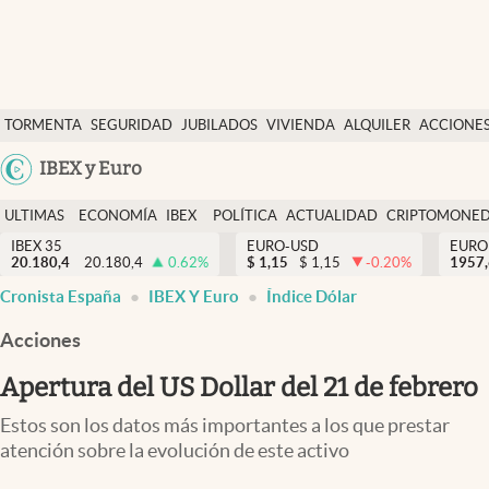
Últimas Noticias
TORMENTA
SEGURIDAD
JUBILADOS
VIVIENDA
ALQUILER
ACCIONE
Economía y finanzas
SOCIAL
Argentina
IBEX y Euro
Política
España
Actualidad
ULTIMAS
ECONOMÍA
IBEX
POLÍTICA
ACTUALIDAD
CRIPTOMONE
México
NOTICIAS
Y
Y
IBEX 35
EURO-USD
EURO
Criptomonedas
20.180,4
20.180,4
0.62
%
$
1,15
$
1,15
-0.20
%
USA
1957
FINANZAS
EURO
Cronista España
IBEX Y Euro
Índice Dólar
Colombia
España
Uruguay
Acciones
Apertura del US Dollar del 21 de febrero
Estos son los datos más importantes a los que prestar
atención sobre la evolución de este activo