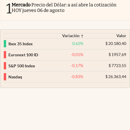
1
Mercado
Precio del Dólar: a así abre la cotización
HOY jueves 06 de agosto
Variación
Valor
0,62
%
$
20.180,40
Ibex 35 Index
-0,01
%
$
1957,69
Euronext 100 ID
-0,17
%
$
7723,55
S&P 500 Index
-0,83
%
$
26.363,44
Nasdaq