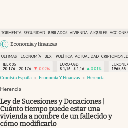
Últimas Noticias
TORMENTA
SEGURIDAD
JUBILADOS
VIVIENDA
ALQUILER
ACCIONE
Economía y finanzas
SOCIAL
Argentina
Economía y finanzas
Política
España
Actualidad
ULTIMAS
ECONOMÍA
IBEX
POLÍTICA
ACTUALIDAD
CRIPTOMONE
México
NOTICIAS
Y
Y
IBEX 35
EURO-USD
EURONE
Criptomonedas
20.176
20.176
-0.02
%
$
1,16
$
1,16
0.01
%
USA
1965,65
FINANZAS
EURO
Cronista España
Economía Y Finanzas
Herencia
Colombia
España
Uruguay
Herencia
Ley de Sucesiones y Donaciones |
Cuánto tiempo puede estar una
vivienda a nombre de un fallecido y
cómo modificarlo