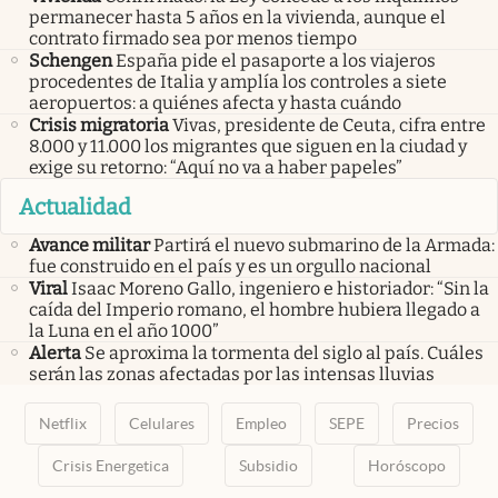
permanecer hasta 5 años en la vivienda, aunque el
contrato firmado sea por menos tiempo
Schengen
España pide el pasaporte a los viajeros
procedentes de Italia y amplía los controles a siete
aeropuertos: a quiénes afecta y hasta cuándo
Crisis migratoria
Vivas, presidente de Ceuta, cifra entre
8.000 y 11.000 los migrantes que siguen en la ciudad y
exige su retorno: “Aquí no va a haber papeles”
Actualidad
Avance militar
Partirá el nuevo submarino de la Armada:
fue construido en el país y es un orgullo nacional
Viral
Isaac Moreno Gallo, ingeniero e historiador: “Sin la
caída del Imperio romano, el hombre hubiera llegado a
la Luna en el año 1000”
Alerta
Se aproxima la tormenta del siglo al país. Cuáles
serán las zonas afectadas por las intensas lluvias
Netflix
Celulares
Empleo
SEPE
Precios
Crisis Energetica
Subsidio
Horóscopo