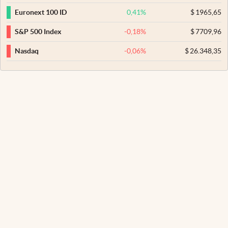
0,41
%
$
1965,65
Euronext 100 ID
-0,18
%
$
7709,96
S&P 500 Index
-0,06
%
$
26.348,35
Nasdaq