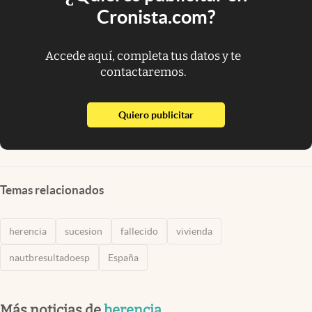
Cronista.com?
Accede aquí, completa tus datos y te
contactaremos.
abre en nueva pestaña
Quiero publicitar
Temas relacionados
herencia
sucesion
fallecido
vivienda
nautbresultadoesp
España
Más noticias de
herencia