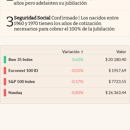
años pero adelanten su jubilación
3
Seguridad Social
Confirmado | Los nacidos entre
1960 y 1970 tienen los años de cotización
necesarios para cobrar el 100% de la jubilación
Variación
Valor
0,62
%
$
20.180,40
Ibex 35 Index
-0,01
%
$
1957,69
Euronext 100 ID
-0,17
%
$
7723,55
S&P 500 Index
-0,83
%
$
26.363,44
Nasdaq