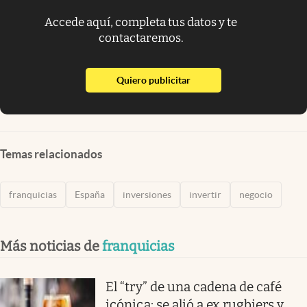
Accede aquí, completa tus datos y te
contactaremos.
abre en nueva pestaña
Quiero publicitar
Temas relacionados
franquicias
España
inversiones
invertir
negocio
Más noticias de
franquicias
El “try” de una cadena de café
icónica: se alió a ex rugbiers y