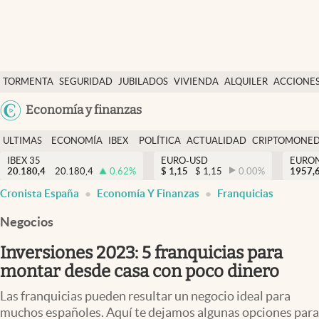
Últimas Noticias
TORMENTA
SEGURIDAD
JUBILADOS
VIVIENDA
ALQUILER
ACCIONE
Economía y finanzas
SOCIAL
Argentina
Economía y finanzas
Política
España
Actualidad
ULTIMAS
ECONOMÍA
IBEX
POLÍTICA
ACTUALIDAD
CRIPTOMONE
México
NOTICIAS
Y
Y
IBEX 35
EURO-USD
EURO
Criptomonedas
20.180,4
20.180,4
0.62
%
$
1,15
$
1,15
0.00
%
USA
1957,
FINANZAS
EURO
Cronista España
Economía Y Finanzas
Franquicias
Colombia
España
Uruguay
Negocios
Inversiones 2023: 5 franquicias para
montar desde casa con poco dinero
Las franquicias pueden resultar un negocio ideal para
muchos españoles. Aquí te dejamos algunas opciones para