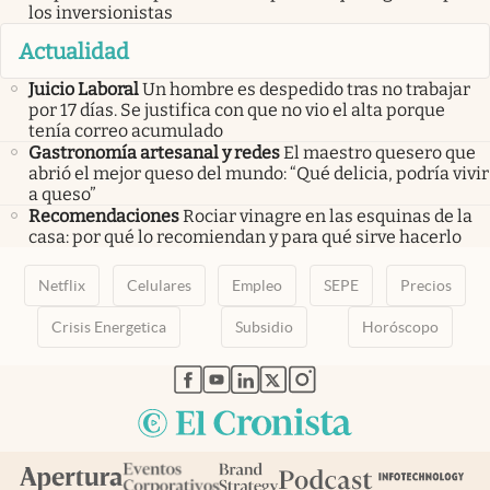
los inversionistas
Actualidad
Juicio Laboral
Un hombre es despedido tras no trabajar
por 17 días. Se justifica con que no vio el alta porque
tenía correo acumulado
Gastronomía artesanal y redes
El maestro quesero que
abrió el mejor queso del mundo: “Qué delicia, podría vivir
a queso”
Recomendaciones
Rociar vinagre en las esquinas de la
casa: por qué lo recomiendan y para qué sirve hacerlo
Netflix
Celulares
Empleo
SEPE
Precios
Crisis Energetica
Subsidio
Horóscopo
abre en nueva pestaña
abre en nueva pestaña
abre en nueva pestaña
abre en nueva pestaña
abre en nueva pestaña