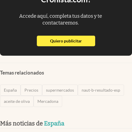
Accede aquí, completa tus datos y te
contactaremos.
abre en nueva pestaña
Quiero publicitar
Temas relacionados
España
Precios
supermercados
naut-b-resultado-esp
aceite de oliva
Mercadona
Más noticias de
España