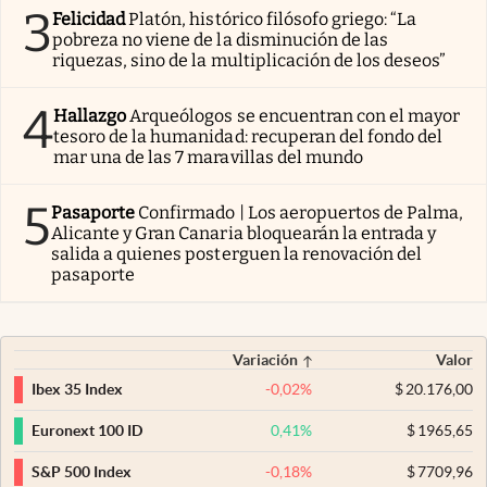
3
Felicidad
Platón, histórico filósofo griego: “La
pobreza no viene de la disminución de las
riquezas, sino de la multiplicación de los deseos”
4
Hallazgo
Arqueólogos se encuentran con el mayor
tesoro de la humanidad: recuperan del fondo del
mar una de las 7 maravillas del mundo
5
Pasaporte
Confirmado | Los aeropuertos de Palma,
Alicante y Gran Canaria bloquearán la entrada y
salida a quienes posterguen la renovación del
pasaporte
Variación
Valor
-0,02
%
$
20.176,00
Ibex 35 Index
0,41
%
$
1965,65
Euronext 100 ID
-0,18
%
$
7709,96
S&P 500 Index