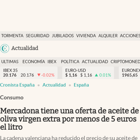
Últimas Noticias
TORMENTA
SEGURIDAD
JUBILADOS
VIVIENDA
ALQUILER
ACCIONE
Economía y finanzas
SOCIAL
Argentina
Actualidad
Política
España
Actualidad
ULTIMAS
ECONOMÍA
IBEX
POLÍTICA
ACTUALIDAD
CRIPTOMONE
México
NOTICIAS
Y
Y
IBEX 35
EURO-USD
EURONE
Criptomonedas
20.176
20.176
-0.02
%
$
1,16
$
1,16
0.01
%
USA
1965,65
FINANZAS
EURO
Cronista España
Actualidad
España
Colombia
España
Uruguay
Consumo
Mercadona tiene una oferta de aceite de
oliva virgen extra por menos de 5 euros
el litro
La cadena valenciana ha reducido el precio de su aceite de