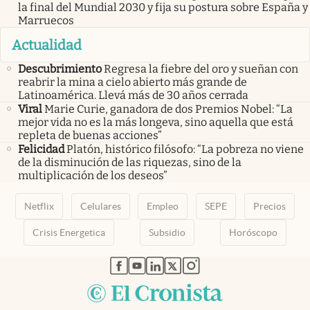
la final del Mundial 2030 y fija su postura sobre España y
Marruecos
Actualidad
Descubrimiento
Regresa la fiebre del oro y sueñan con
reabrir la mina a cielo abierto más grande de
Latinoamérica. Llevá más de 30 años cerrada
Viral
Marie Curie, ganadora de dos Premios Nobel: “La
mejor vida no es la más longeva, sino aquella que está
repleta de buenas acciones”
Felicidad
Platón, histórico filósofo: “La pobreza no viene
de la disminución de las riquezas, sino de la
multiplicación de los deseos”
Netflix
Celulares
Empleo
SEPE
Precios
Crisis Energetica
Subsidio
Horóscopo
abre en nueva pestaña
abre en nueva pestaña
abre en nueva pestaña
abre en nueva pestaña
abre en nueva pestaña