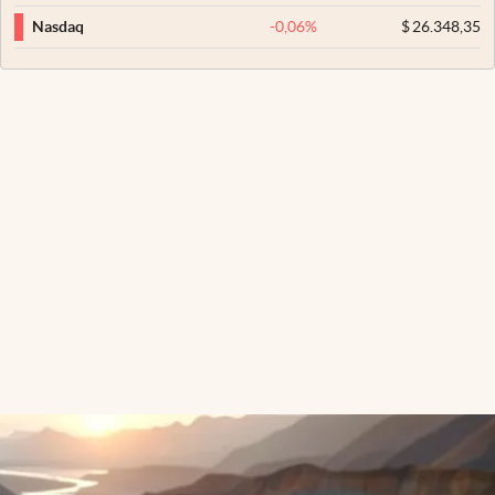
-0,06
%
$
26.348,35
Nasdaq