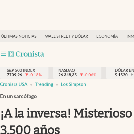
Últimas Noticias
Finanzas y economía
ÚLTIMAS NOTICIAS
WALL STREET Y DÓLAR
ECONOMÍA
INM
Wall Street y dólar
Inmigración
Trending
S&P 500 INDEX
NASDAQ
DÓLAR B
7709,96
-0.18
%
26.348,35
-0.06
%
$
1520
Tiempo
Cronista USA
Trending
Los Simpson
Ciencia y salud
En un sarcófago
Espiritual
¡A la inversa! Misterios
Streaming
3,500 años
PC y mobile