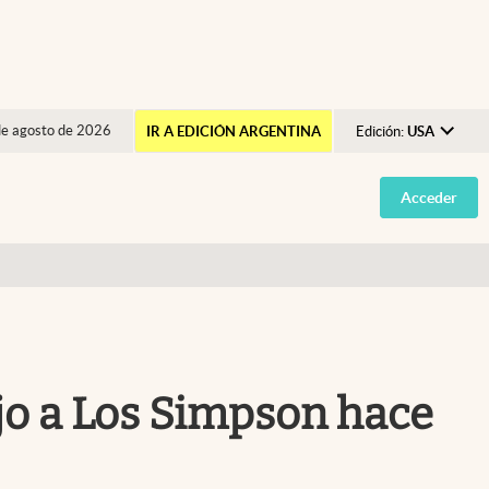
de agosto de 2026
IR A EDICIÓN ARGENTINA
Edición:
USA
Argentina
Acceder
España
México
USA
Colombia
Uruguay
ijo a Los Simpson hace