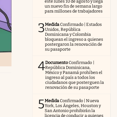
este lunes 10 de agosto y llega
un nuevo fin de semana largo
para millones de trabajadores
3
Medida
Confirmado | Estados
Unidos, República
Dominicana y Colombia
bloquean el ingreso a quienes
postergaron la renovación de
su pasaporte
4
Documento
Confirmado |
República Dominicana,
México y Panamá prohíben el
ingreso al país a todos los
ciudadanos que posterguen la
renovación de su pasaporte
5
Medida
Confirmado | Nueva
York, Los Ángeles, Houston y
San Antonio prohibirán la
licencia de conducir a quienes