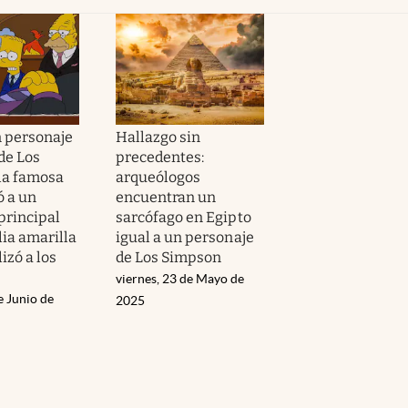
n personaje
Hallazgo sin
de Los
precedentes:
la famosa
arqueólogos
ó a un
encuentran un
rincipal
sarcófago en Egipto
lia amarilla
igual a un personaje
izó a los
de Los Simpson
viernes, 23 de Mayo de
e Junio de
2025