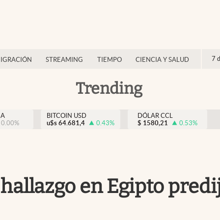
7 
IGRACIÓN
STREAMING
TIEMPO
CIENCIA Y SALUD
Trending
NA
BITCOIN USD
DÓLAR CCL
0.00
%
u$s
64.681,4
0.43
%
$
1580,21
0.53
%
o hallazgo en Egipto pred