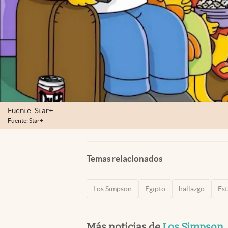
Fuente: Star+
Fuente: Star+
Temas relacionados
Los Simpson
Egipto
hallazgo
Es
Más noticias de
Los Simpson