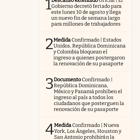
1
Descanso extendido
Oficial | El
Gobierno decretó feriado para
este lunes 10 de agosto y llega
un nuevo fin de semana largo
para millones de trabajadores
2
Medida
Confirmado | Estados
Unidos, República Dominicana
y Colombia bloquean el
ingreso a quienes postergaron
la renovación de su pasaporte
3
Documento
Confirmado |
República Dominicana,
México y Panamá prohíben el
ingreso al país a todos los
ciudadanos que posterguen la
renovación de su pasaporte
4
Medida
Confirmado | Nueva
York, Los Ángeles, Houston y
San Antonio prohibirán la