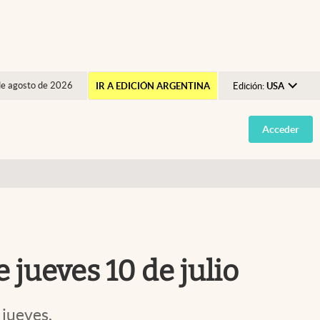
de agosto de 2026
IR A EDICIÓN ARGENTINA
Edición:
USA
Argentina
Acceder
España
México
USA
Colombia
Uruguay
 jueves 10 de julio
 jueves.