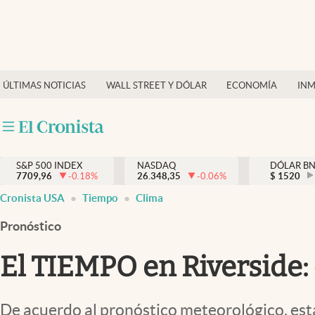
Últimas Noticias
Finanzas y economía
ÚLTIMAS NOTICIAS
WALL STREET Y DÓLAR
ECONOMÍA
INM
Wall Street y dólar
Inmigración
Trending
S&P 500 INDEX
NASDAQ
DÓLAR B
7709,96
-0.18
%
26.348,35
-0.06
%
$
1520
Tiempo
Cronista USA
Tiempo
Clima
Ciencia y salud
Pronóstico
Espiritual
El TIEMPO en Riverside: 
Streaming
PC y mobile
De acuerdo al pronóstico meteorológico, esta 