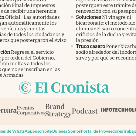
ación Final de Impuestos
posterguen este trámite d
s de recibir una herencia
renovación con su pasapo
ón
Oficial | Las autoridades
Soluciones
Ni vinagre ni
an automáticamente los
bicarbonato: el método ide
 vehículos y cuentas
eliminar el sarro concentr
as de todos los ciudadanos y
orificios de la ducha y evit
eros que postergaron el Aviso
la presión
Truco casero
Poner bicarb
pción
Regresa el servicio
sodio alrededor del inodor
: por orden del Gobierno,
sirve y por qué se recomi
rán multas a todos los
 que no se inscriban en las
s Armadas
les de WhatsApp
Suscribite
Quiénes Somos
Portal de Proveedores
Trabaj