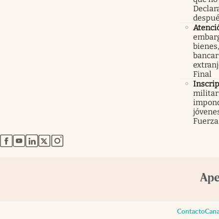
Declar
despué
Atenci
embarg
bienes,
bancari
extranj
Final
Inscri
militar
impond
jóvenes
Fuerza
abre en nueva pestaña
abre en nueva pestaña
abre en nueva pestaña
abre en nueva pestaña
abre en nueva pestaña
Contacto
Cana