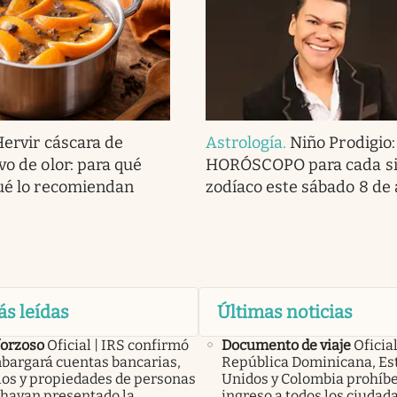
Hervir cáscara de
Astrología
.
Niño Prodigio:
vo de olor: para qué
HORÓSCOPO para cada si
qué lo recomiendan
zodíaco este sábado 8 de
ás leídas
Últimas noticias
forzoso
Oficial | IRS confirmó
Documento de viaje
Oficial
bargará cuentas bancarias,
República Dominicana, Es
los y propiedades de personas
Unidos y Colombia prohíbe
 hayan presentado la
ingreso a todos los ciudad