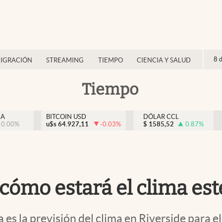
8 
IGRACIÓN
STREAMING
TIEMPO
CIENCIA Y SALUD
Tiempo
NA
BITCOIN USD
DÓLAR CCL
0.00
%
u$s
64.927,11
-0.03
%
$
1585,52
0.87
%
cómo estará el clima este
es la previsión del clima en Riverside para el