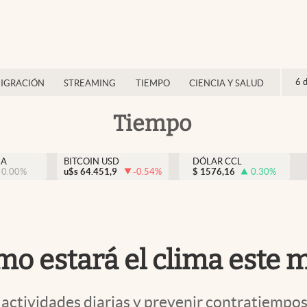
6 
IGRACIÓN
STREAMING
TIEMPO
CIENCIA Y SALUD
Tiempo
NA
BITCOIN USD
DÓLAR CCL
0.00
%
u$s
64.451,9
-0.54
%
$
1576,16
0.30
%
 estará el clima este ma
 actividades diarias y prevenir contratiempos