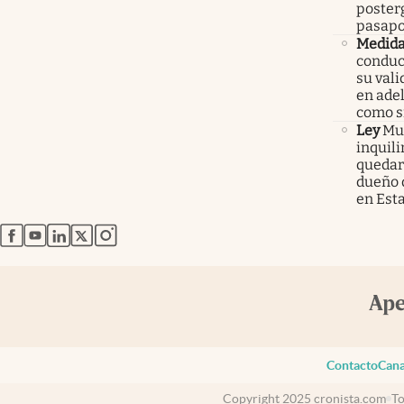
poster
pasapo
Medid
conduc
su val
en ade
como 
Ley
Mur
inquil
quedars
dueño 
en Est
abre en nueva pestaña
abre en nueva pestaña
abre en nueva pestaña
abre en nueva pestaña
abre en nueva pestaña
Contacto
Cana
Copyright 2025 cronista.com
To