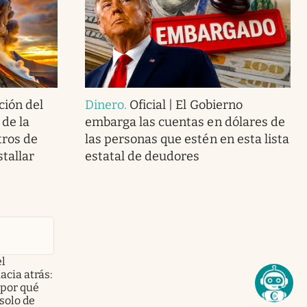
ción del
Dinero
.
Oficial | El Gobierno
 de la
embarga las cuentas en dólares de
tros de
las personas que estén en esta lista
stallar
estatal de deudores
el
acia atrás:
 por qué
solo de