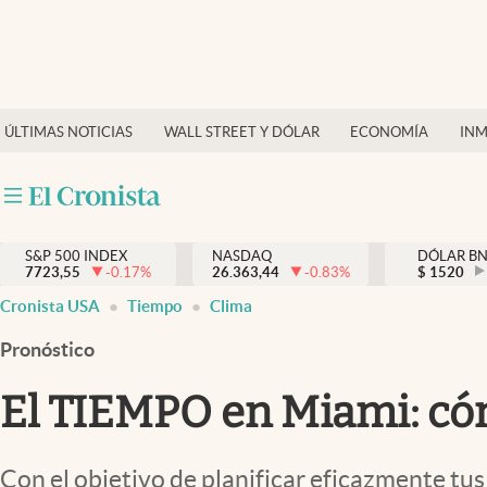
Últimas Noticias
Finanzas y economía
ÚLTIMAS NOTICIAS
WALL STREET Y DÓLAR
ECONOMÍA
INM
Wall Street y dólar
Inmigración
Trending
S&P 500 INDEX
NASDAQ
DÓLAR B
7723,55
-0.17
%
26.363,44
-0.83
%
$
1520
Tiempo
Cronista USA
Tiempo
Clima
Ciencia y salud
Pronóstico
Espiritual
El TIEMPO en Miami: cómo
Streaming
PC y mobile
Con el objetivo de planificar eficazmente tus