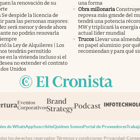
guen la renovación de su
una forma
rte
Obra millonaria
Construye
a
Se despide la licencia de
represa más grande del m
ir para las personas mayores:
tendrá una potencia récor
idez será menor y desde ahora
MW y triplicará la energía 
lante no podrán renovarla
actual líder mundial
siempre
Trucos
Llevar una almendr
ió la Ley de Alquileres | Los
en papel aluminio: por qué
inos tendrán permitido
recomiendan y para qué si
e en la vivienda incluso si el
desea no extender el contrato
ados Unidos
les de WhatsApp
Suscribite
Quiénes Somos
Portal de Proveedores
Trabaj
dos los derechos reservados
Términos y condiciones
Privacidad
Consen