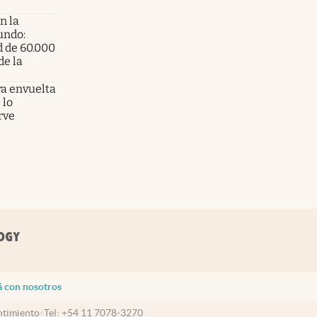
n la
undo:
d de 60.000
de la
a envuelta
 lo
rve
á con nosotros
timiento
Tel:
+54 11 7078-3270