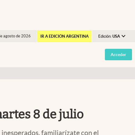
de agosto de 2026
IR A EDICIÓN ARGENTINA
Edición:
USA
Argentina
Acceder
España
México
USA
Colombia
Uruguay
rtes 8 de julio
 inesperados, familiarízate con el