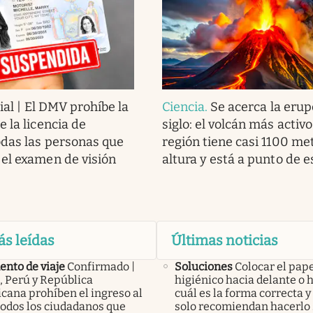
ial | El DMV prohíbe la
Ciencia
.
Se acerca la erup
 la licencia de
siglo: el volcán más activo
odas las personas que
región tiene casi 1100 me
el examen de visión
altura y está a punto de e
ás leídas
Últimas noticias
nto de viaje
Confirmado |
Soluciones
Colocar el pap
, Perú y República
higiénico hacia delante o h
cana prohíben el ingreso al
cuál es la forma correcta y
todos los ciudadanos que
solo recomiendan hacerlo 