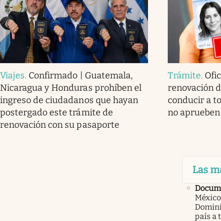
Viajes
.
Confirmado | Guatemala,
Trámite
.
Ofic
Nicaragua y Honduras prohíben el
renovación de
ingreso de ciudadanos que hayan
conducir a t
postergado este trámite de
no aprueben 
renovación con su pasaporte
Las m
Docume
México
Domini
país a 