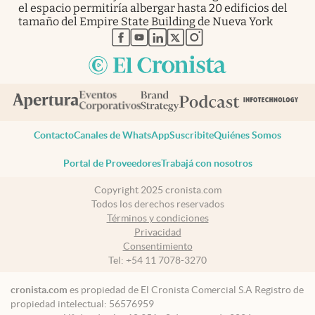
el espacio permitiría albergar hasta 20 edificios del
tamaño del Empire State Building de Nueva York
abre en nueva pestaña
abre en nueva pestaña
abre en nueva pestaña
abre en nueva pestaña
abre en nueva pestaña
Contacto
Canales de WhatsApp
Suscribite
Quiénes Somos
Portal de Proveedores
Trabajá con nosotros
Copyright 2025 cronista.com
Todos los derechos reservados
Términos y condiciones
Privacidad
Consentimiento
Tel:
+54 11 7078-3270
cronista.com
es propiedad de El Cronista Comercial S.A Registro de
propiedad intelectual: 56576959