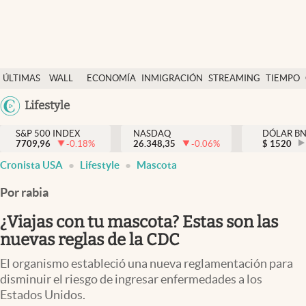
Últimas Noticias
ÚLTIMAS
WALL
ECONOMÍA
INMIGRACIÓN
STREAMING
TIEMPO
Finanzas y economía
NOTICIAS
STREET
Argentina
Lifestyle
Wall Street y dólar
Y
España
Inmigración
DÓLAR
S&P 500 INDEX
NASDAQ
DÓLAR B
7709,96
-0.18
%
26.348,35
-0.06
%
México
$
1520
Trending
Cronista USA
Lifestyle
Mascota
USA
Tiempo
Colombia
Por rabia
Uruguay
Ciencia y salud
¿Viajas con tu mascota? Estas son las
Espiritual
nuevas reglas de la CDC
Streaming
El organismo estableció una nueva reglamentación para
disminuir el riesgo de ingresar enfermedades a los
PC y mobile
Estados Unidos.