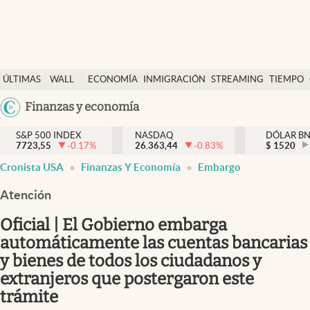
Últimas Noticias
ÚLTIMAS
WALL
ECONOMÍA
INMIGRACIÓN
STREAMING
TIEMPO
Finanzas y economía
NOTICIAS
STREET
Argentina
Finanzas y economía
Wall Street y dólar
Y
España
Inmigración
DÓLAR
S&P 500 INDEX
NASDAQ
DÓLAR B
7723,55
-0.17
%
26.363,44
-0.83
%
México
$
1520
Trending
Cronista USA
Finanzas Y Economía
Embargo
USA
Tiempo
Colombia
Atención
Uruguay
Ciencia y salud
Oficial | El Gobierno embarga
Espiritual
automáticamente las cuentas bancarias
y bienes de todos los ciudadanos y
Streaming
extranjeros que postergaron este
PC y mobile
trámite