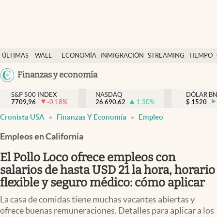
Últimas Noticias
ÚLTIMAS
WALL
ECONOMÍA
INMIGRACIÓN
STREAMING
TIEMPO
Finanzas y economía
NOTICIAS
STREET
Argentina
Finanzas y economía
Wall Street y dólar
Y
España
Inmigración
DÓLAR
S&P 500 INDEX
NASDAQ
DÓLAR B
7709,96
-0.18
%
26.690,62
1.30
%
México
$
1520
Trending
Cronista USA
Finanzas Y Economía
Empleo
USA
Tiempo
Colombia
Empleos en California
Uruguay
Ciencia y salud
El Pollo Loco ofrece empleos con
Espiritual
salarios de hasta USD 21 la hora, horario
flexible y seguro médico: cómo aplicar
Streaming
La casa de comidas tiene muchas vacantes abiertas y
PC y mobile
ofrece buenas remuneraciones. Detalles para aplicar a los