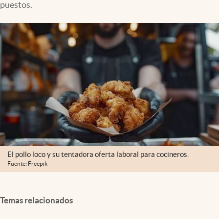
puestos.
Lifestyle
USA
El pollo loco y su tentadora oferta laboral para cocineros.
Fuente: Freepik
Temas relacionados