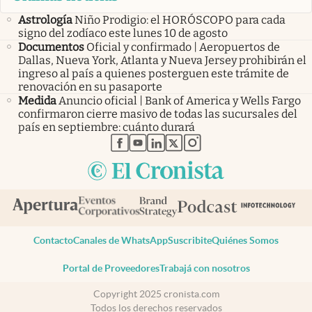
Astrología
Niño Prodigio: el HORÓSCOPO para cada
signo del zodíaco este lunes 10 de agosto
Documentos
Oficial y confirmado | Aeropuertos de
Dallas, Nueva York, Atlanta y Nueva Jersey prohibirán el
ingreso al país a quienes posterguen este trámite de
renovación en su pasaporte
Medida
Anuncio oficial | Bank of America y Wells Fargo
confirmaron cierre masivo de todas las sucursales del
país en septiembre: cuánto durará
abre en nueva pestaña
abre en nueva pestaña
abre en nueva pestaña
abre en nueva pestaña
abre en nueva pestaña
Contacto
Canales de WhatsApp
Suscribite
Quiénes Somos
Portal de Proveedores
Trabajá con nosotros
Copyright 2025 cronista.com
Todos los derechos reservados