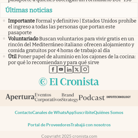
Últimas noticias
Importante
Formal y definitivo | Estados Unidos prohíbe
el ingreso a todas las personas que portan este
pasaporte
Voluntariado
Buscan voluntarios para vivir gratis en un
rincón del Mediterráneo italiano: ofrecen alojamiento y
comida gratuitos por 4 horas de trabajo al día
Útil
Poner papel de aluminio en los cajones de la cocina:
por qué lo recomiendan y para qué sirve
abre en nueva pestaña
abre en nueva pestaña
abre en nueva pestaña
abre en nueva pestaña
abre en nueva pestaña
Contacto
Canales de WhatsApp
Suscribite
Quiénes Somos
Portal de Proveedores
Trabajá con nosotros
Copyright 2025 cronista.com