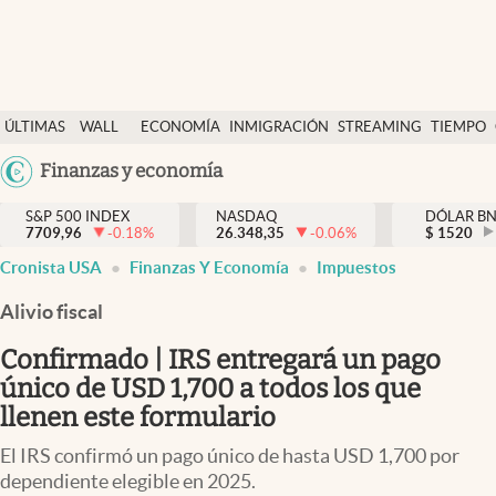
Últimas Noticias
ÚLTIMAS
WALL
ECONOMÍA
INMIGRACIÓN
STREAMING
TIEMPO
Finanzas y economía
NOTICIAS
STREET
Argentina
Finanzas y economía
Wall Street y dólar
Y
España
Inmigración
DÓLAR
S&P 500 INDEX
NASDAQ
DÓLAR B
7709,96
-0.18
%
26.348,35
-0.06
%
México
$
1520
Trending
Cronista USA
Finanzas Y Economía
Impuestos
USA
Tiempo
Colombia
Alivio fiscal
Uruguay
Ciencia y salud
Confirmado | IRS entregará un pago
Espiritual
único de USD 1,700 a todos los que
llenen este formulario
Streaming
El IRS confirmó un pago único de hasta USD 1,700 por
PC y mobile
dependiente elegible en 2025.