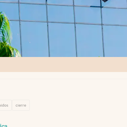
nidos
cierre
ica