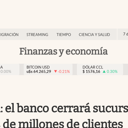
7 
IGRACIÓN
STREAMING
TIEMPO
CIENCIA Y SALUD
Finanzas y economía
NA
BITCOIN USD
DÓLAR CCL
0.00
%
u$s
64.265,29
-0.21
%
$
1576,16
0.30
%
 el banco cerrará sucursa
 de millones de clientes