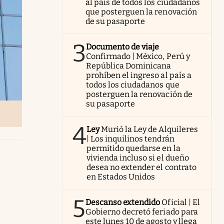
al país de todos los ciudadanos
que posterguen la renovación
de su pasaporte
3
Documento de viaje
Confirmado | México, Perú y
República Dominicana
prohíben el ingreso al país a
todos los ciudadanos que
posterguen la renovación de
su pasaporte
4
Ley
Murió la Ley de Alquileres
| Los inquilinos tendrán
permitido quedarse en la
vivienda incluso si el dueño
desea no extender el contrato
en Estados Unidos
5
Descanso extendido
Oficial | El
Gobierno decretó feriado para
este lunes 10 de agosto y llega