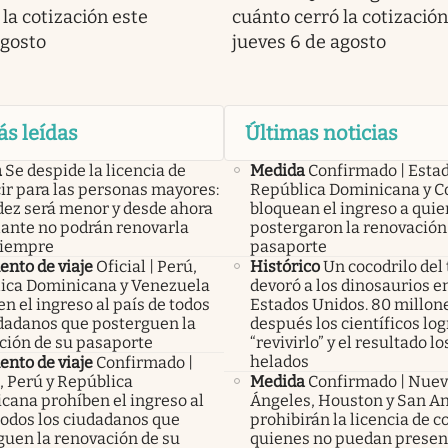
la cotización este
cuánto cerró la cotización
agosto
jueves 6 de agosto
ás leídas
Últimas noticias
a
Se despide la licencia de
Medida
Confirmado | Esta
ir para las personas mayores:
República Dominicana y C
idez será menor y desde ahora
bloquean el ingreso a qui
lante no podrán renovarla
postergaron la renovación
siempre
pasaporte
nto de viaje
Oficial | Perú,
Histórico
Un cocodrilo del 
ica Dominicana y Venezuela
devoró a los dinosaurios en
n el ingreso al país de todos
Estados Unidos. 80 millon
udadanos que posterguen la
después los científicos lo
ción de su pasaporte
“revivirlo” y el resultado lo
helados
nto de viaje
Confirmado |
, Perú y República
Medida
Confirmado | Nuev
cana prohíben el ingreso al
Ángeles, Houston y San A
todos los ciudadanos que
prohibirán la licencia de c
guen la renovación de su
quienes no puedan presen