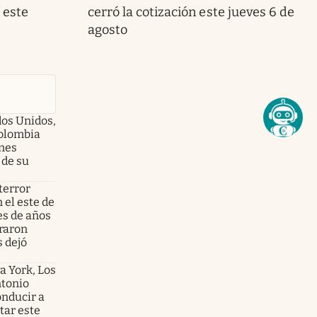
 este
cerró la cotización este jueves 6 de
agosto
dos Unidos,
olombia
enes
 de su
terror
 el este de
es de años
graron
s dejó
a York, Los
ntonio
onducir a
tar este