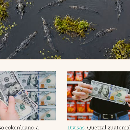
so colombiano: a
Divisas
.
Quetzal guatemal