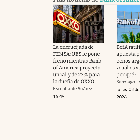
La encrucijada de
BofA ratif
FEMSA: UBS le pone
apuesta p
freno mientras Bank
bonos arg
of America proyecta
¿cuál es s
un rally de 22% para
por qué?
la dueña de OXXO
Santiago E
Estephanie Suárez
lunes, 03 de
15:49
2026