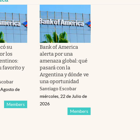
icó su
Bank of America
or los
alerta por una
entinos:
amenaza global: qué
u favorito y
pasará con la
Argentina y dónde ve
una oportunidad
scobar
Santiago Escobar
 Agosto de
miércoles, 22 de Julio de
2026
Members
Members