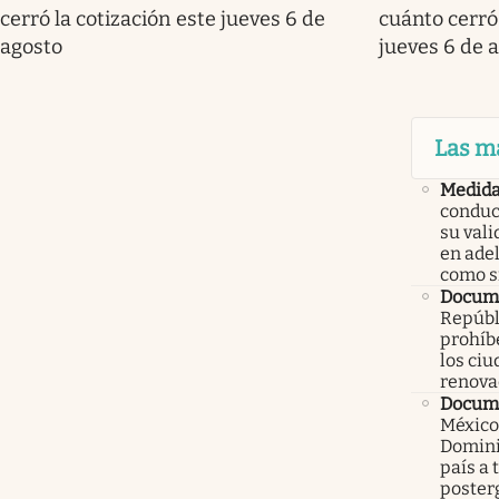
cerró la cotización este jueves 6 de
cuánto cerró 
agosto
jueves 6 de 
Las m
Medid
conduc
su val
en ade
como 
Docume
Repúbl
prohíbe
los ci
renova
Docume
México
Domini
país a 
poster