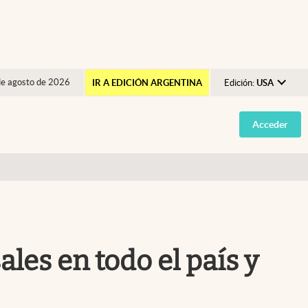
de agosto de 2026
IR A EDICIÓN ARGENTINA
Edición:
USA
Argentina
Acceder
España
México
USA
Colombia
Uruguay
les en todo el país y