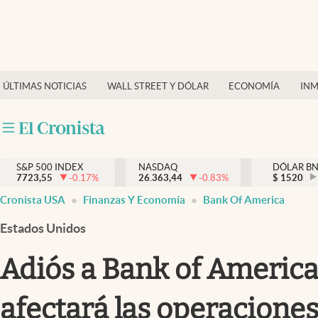
Últimas Noticias
Finanzas y economía
ÚLTIMAS NOTICIAS
WALL STREET Y DÓLAR
ECONOMÍA
INM
Wall Street y dólar
Inmigración
Trending
S&P 500 INDEX
NASDAQ
DÓLAR B
7723,55
-0.17
%
26.363,44
-0.83
%
$
1520
Tiempo
Cronista USA
Finanzas Y Economía
Bank Of America
Ciencia y salud
Estados Unidos
Espiritual
Adiós a Bank of America:
Streaming
afectará las operaciones
PC y mobile