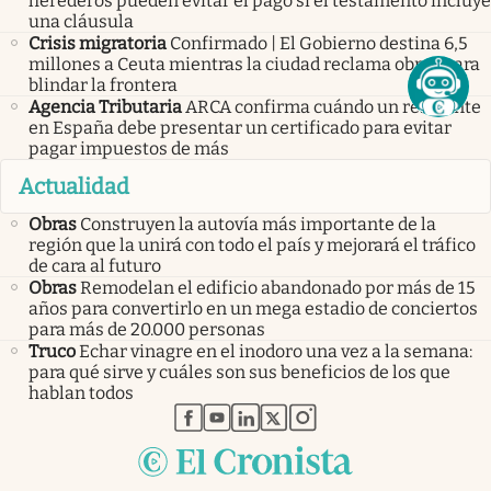
herederos pueden evitar el pago si el testamento incluye
una cláusula
Crisis migratoria
Confirmado | El Gobierno destina 6,5
millones a Ceuta mientras la ciudad reclama obras para
blindar la frontera
Agencia Tributaria
ARCA confirma cuándo un residente
en España debe presentar un certificado para evitar
pagar impuestos de más
Actualidad
Obras
Construyen la autovía más importante de la
región que la unirá con todo el país y mejorará el tráfico
de cara al futuro
Obras
Remodelan el edificio abandonado por más de 15
años para convertirlo en un mega estadio de conciertos
para más de 20.000 personas
Truco
Echar vinagre en el inodoro una vez a la semana:
para qué sirve y cuáles son sus beneficios de los que
hablan todos
abre en nueva pestaña
abre en nueva pestaña
abre en nueva pestaña
abre en nueva pestaña
abre en nueva pestaña