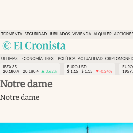
Últimas Noticias
TORMENTA
SEGURIDAD
JUBILADOS
VIVIENDA
ALQUILER
ACCIONE
Economía y finanzas
SOCIAL
Argentina
Política
España
Actualidad
ULTIMAS
ECONOMÍA
IBEX
POLÍTICA
ACTUALIDAD
CRIPTOMONE
México
NOTICIAS
Y
Y
IBEX 35
EURO-USD
EURO
Criptomonedas
20.180,4
20.180,4
0.62
%
$
1,15
$
1,15
-0.24
%
USA
1957
FINANZAS
EURO
Colombia
notre dame
España
Uruguay
notre dame