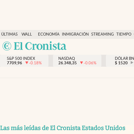
Últimas Noticias
ÚLTIMAS
WALL
ECONOMÍA
INMIGRACIÓN
STREAMING
TIEMPO
Finanzas y economía
NOTICIAS
STREET
Argentina
Wall Street y dólar
Y
España
Inmigración
DÓLAR
S&P 500 INDEX
NASDAQ
DÓLAR B
7709,96
-0.18
%
26.348,35
-0.06
%
México
$
1520
Trending
USA
Tiempo
Colombia
Uruguay
Ciencia y salud
Espiritual
Streaming
PC y mobile
Las más leídas de El Cronista Estados Unidos