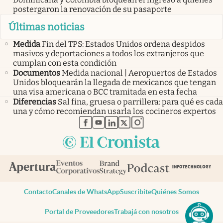
postergaron la renovación de su pasaporte
Últimas noticias
Medida
Fin del TPS: Estados Unidos ordena despidos
masivos y deportaciones a todos los extranjeros que
cumplan con esta condición
Documentos
Medida nacional | Aeropuertos de Estados
Unidos bloquearán la llegada de mexicanos que tengan
una visa americana o BCC tramitada en esta fecha
Diferencias
Sal fina, gruesa o parrillera: para qué es cada
una y cómo recomiendan usarla los cocineros expertos
abre en nueva pestaña
abre en nueva pestaña
abre en nueva pestaña
abre en nueva pestaña
abre en nueva pestaña
Contacto
Canales de WhatsApp
Suscribite
Quiénes Somos
Portal de Proveedores
Trabajá con nosotros