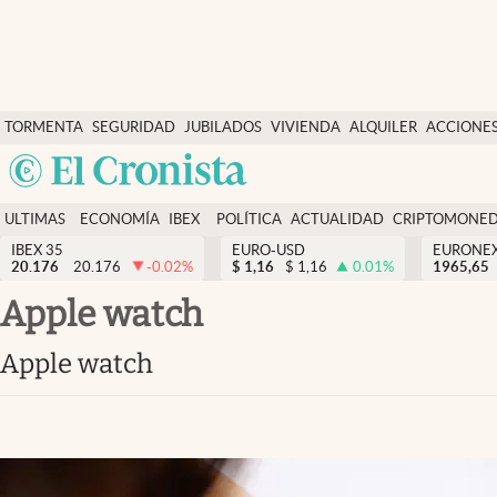
Últimas Noticias
TORMENTA
SEGURIDAD
JUBILADOS
VIVIENDA
ALQUILER
ACCIONE
Economía y finanzas
SOCIAL
Argentina
Política
España
Actualidad
ULTIMAS
ECONOMÍA
IBEX
POLÍTICA
ACTUALIDAD
CRIPTOMONE
México
NOTICIAS
Y
Y
IBEX 35
EURO-USD
EURONE
Criptomonedas
20.176
20.176
-0.02
%
$
1,16
$
1,16
0.01
%
USA
1965,65
FINANZAS
EURO
Colombia
apple watch
España
Uruguay
apple watch