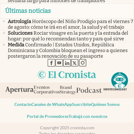
semana largo para millones de trabajadores
Últimas noticias
Astrología
Horóscopo del Niño Prodigio para el viernes 7
de agosto: cómo te irá en el amor, la salud y el trabajo
Soluciones
Rociar vinagre en la puerta y la entrada del
hogar: por qué lo recomiendan tanto y para qué sirve
Medida
Confirmado | Estados Unidos, República
Dominicana y Colombia bloquean el ingreso a quienes
postergaron la renovación de su pasaporte
abre en nueva pestaña
abre en nueva pestaña
abre en nueva pestaña
abre en nueva pestaña
abre en nueva pestaña
Contacto
Canales de WhatsApp
Suscribite
Quiénes Somos
Portal de Proveedores
Trabajá con nosotros
Copyright 2025 cronista.com
Todos los derechos reservados