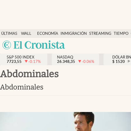
Últimas Noticias
ÚLTIMAS
WALL
ECONOMÍA
INMIGRACIÓN
STREAMING
TIEMPO
Finanzas y economía
NOTICIAS
STREET
Argentina
Wall Street y dólar
Y
España
Inmigración
DÓLAR
S&P 500 INDEX
NASDAQ
DÓLAR B
7723,55
-0.17
%
26.348,35
-0.06
%
México
$
1520
Trending
USA
abdominales
Tiempo
Colombia
abdominales
Uruguay
Ciencia y salud
Espiritual
Streaming
PC y mobile