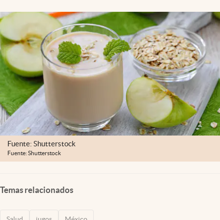
Clima
Espiritualidad
Mediakit
abre en nueva pestaña
México
Fuente: Shutterstock
Fuente: Shutterstock
Temas relacionados
Salud
jugos
México