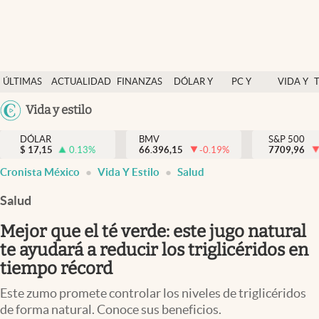
Últimas Noticias
ÚLTIMAS
ACTUALIDAD
FINANZAS
DÓLAR Y
PC Y
VIDA Y
Actualidad
NOTICIAS
Y
MERCADOS
CELULAR
ESTILO
Argentina
Vida y estilo
Finanzas y economía
ECONOMÍA
España
Dólar y mercados
DÓLAR
BMV
S&P 500
$
17,15
0.13
%
66.396,15
-0.19
%
México
7709,96
Internacionales
Cronista México
Vida Y Estilo
Salud
USA
Opinión
Colombia
Salud
Uruguay
Brand Strategy
Mejor que el té verde: este jugo natural
Pc y celular
te ayudará a reducir los triglicéridos en
tiempo récord
Vida y estilo
Este zumo promete controlar los niveles de triglicéridos
Tv
de forma natural. Conoce sus beneficios.