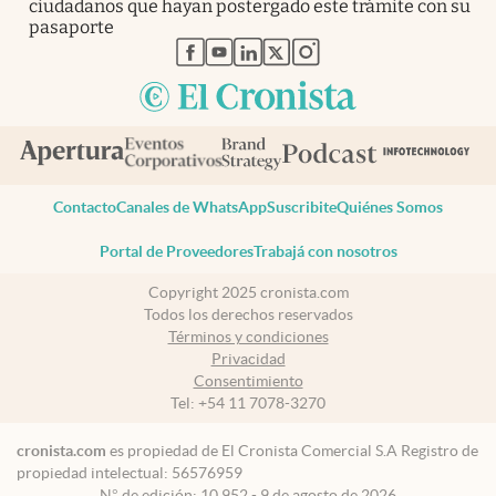
ciudadanos que hayan postergado este trámite con su
pasaporte
abre en nueva pestaña
abre en nueva pestaña
abre en nueva pestaña
abre en nueva pestaña
abre en nueva pestaña
Contacto
Canales de WhatsApp
Suscribite
Quiénes Somos
Portal de Proveedores
Trabajá con nosotros
Copyright 2025 cronista.com
Todos los derechos reservados
Términos y condiciones
Privacidad
Consentimiento
Tel:
+54 11 7078-3270
cronista.com
es propiedad de El Cronista Comercial S.A Registro de
propiedad intelectual: 56576959
N° de edición: 10.952 - 9 de agosto de 2026