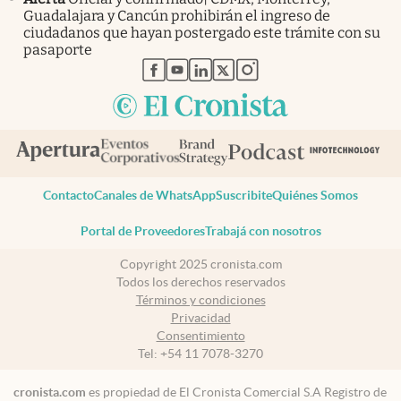
Guadalajara y Cancún prohibirán el ingreso de
ciudadanos que hayan postergado este trámite con su
pasaporte
abre en nueva pestaña
abre en nueva pestaña
abre en nueva pestaña
abre en nueva pestaña
abre en nueva pestaña
Contacto
Canales de WhatsApp
Suscribite
Quiénes Somos
Portal de Proveedores
Trabajá con nosotros
Copyright 2025 cronista.com
Todos los derechos reservados
Términos y condiciones
Privacidad
Consentimiento
Tel:
+54 11 7078-3270
cronista.com
es propiedad de El Cronista Comercial S.A Registro de