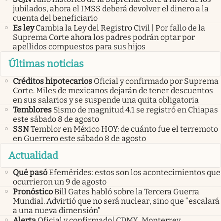
jubilados, ahora el IMSS deberá devolver el dinero a la
cuenta del beneficiario
Es ley
Cambia la Ley del Registro Civil | Por fallo de la
Suprema Corte ahora los padres podrán optar por
apellidos compuestos para sus hijos
Últimas noticias
Créditos hipotecarios
Oficial y confirmado por Suprema
Corte. Miles de mexicanos dejarán de tener descuentos
en sus salarios y se suspende una quita obligatoria
Temblores
Sismo de magnitud 4.1 se registró en Chiapas
este sábado 8 de agosto
SSN
Temblor en México HOY: de cuánto fue el terremoto
en Guerrero este sábado 8 de agosto
Actualidad
Qué pasó
Efemérides: estos son los acontecimientos que
ocurrieron un 9 de agosto
Pronóstico
Bill Gates habló sobre la Tercera Guerra
Mundial. Advirtió que no será nuclear, sino que “escalará
a una nueva dimensión”
Alerta
Oficial y confirmado| CDMX, Monterrey,