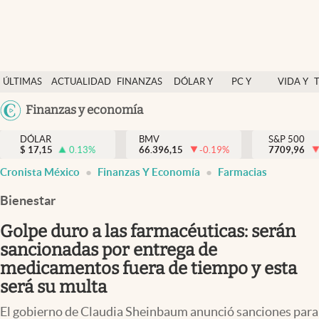
Últimas Noticias
ÚLTIMAS
ACTUALIDAD
FINANZAS
DÓLAR Y
PC Y
VIDA Y
Actualidad
NOTICIAS
Y
MERCADOS
CELULAR
ESTILO
Argentina
Finanzas y economía
Finanzas y economía
ECONOMÍA
España
Dólar y mercados
DÓLAR
BMV
S&P 500
$
17,15
0.13
%
66.396,15
-0.19
%
México
7709,96
Internacionales
Cronista México
Finanzas Y Economía
Farmacias
USA
Opinión
Colombia
Bienestar
Uruguay
Brand Strategy
Golpe duro a las farmacéuticas: serán
Pc y celular
sancionadas por entrega de
medicamentos fuera de tiempo y esta
Vida y estilo
será su multa
Tv
El gobierno de Claudia Sheinbaum anunció sanciones para