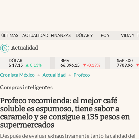
Últimas Noticias
ÚLTIMAS
ACTUALIDAD
FINANZAS
DÓLAR Y
PC Y
VIDA Y
Actualidad
NOTICIAS
Y
MERCADOS
CELULAR
ESTILO
Argentina
Actualidad
Finanzas y economía
ECONOMÍA
España
Dólar y mercados
DÓLAR
BMV
S&P 500
$
17,15
0.13
%
66.396,15
-0.19
%
México
7709,96
Internacionales
Cronista México
Actualidad
Profeco
USA
Opinión
Colombia
Compras inteligentes
Uruguay
Brand Strategy
Profeco recomienda: el mejor café
Pc y celular
soluble es espumoso, tiene sabor a
caramelo y se consigue a 135 pesos en
Vida y estilo
supermercados
Tv
Después de evaluar exhaustivamente tanto la calidad del