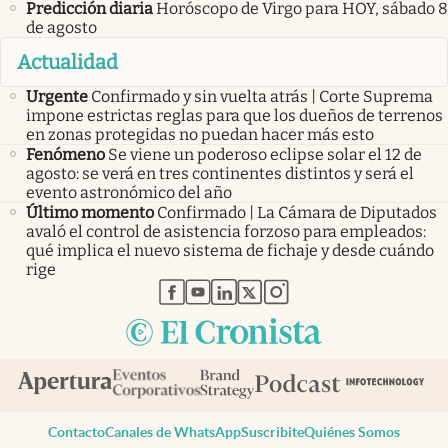
Predicción diaria
Horóscopo de Virgo para HOY, sábado 8
de agosto
Actualidad
Urgente
Confirmado y sin vuelta atrás | Corte Suprema
impone estrictas reglas para que los dueños de terrenos
en zonas protegidas no puedan hacer más esto
Fenómeno
Se viene un poderoso eclipse solar el 12 de
agosto: se verá en tres continentes distintos y será el
evento astronómico del año
Último momento
Confirmado | La Cámara de Diputados
avaló el control de asistencia forzoso para empleados:
qué implica el nuevo sistema de fichaje y desde cuándo
rige
abre en nueva pestaña
abre en nueva pestaña
abre en nueva pestaña
abre en nueva pestaña
abre en nueva pestaña
Contacto
Canales de WhatsApp
Suscribite
Quiénes Somos