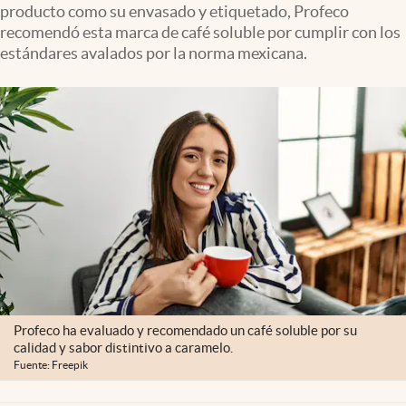
producto como su envasado y etiquetado, Profeco
Clima
recomendó esta marca de café soluble por cumplir con los
Espiritualidad
estándares avalados por la norma mexicana.
Mediakit
abre en nueva pestaña
México
Profeco ha evaluado y recomendado un café soluble por su
calidad y sabor distintivo a caramelo.
Fuente: Freepik