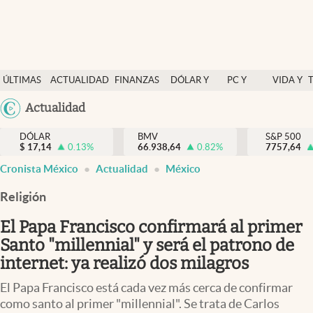
Últimas Noticias
ÚLTIMAS
ACTUALIDAD
FINANZAS
DÓLAR Y
PC Y
VIDA Y
Actualidad
NOTICIAS
Y
MERCADOS
CELULAR
ESTILO
Argentina
Actualidad
Finanzas y economía
ECONOMÍA
España
Dólar y mercados
DÓLAR
BMV
S&P 500
$
17,14
0.13
%
66.938,64
0.82
%
México
7757,64
Internacionales
Cronista México
Actualidad
México
USA
Opinión
Colombia
Religión
Uruguay
Brand Strategy
El Papa Francisco confirmará al primer
Pc y celular
Santo "millennial" y será el patrono de
internet: ya realizó dos milagros
Vida y estilo
El Papa Francisco está cada vez más cerca de confirmar
Tv
como santo al primer "millennial". Se trata de Carlos