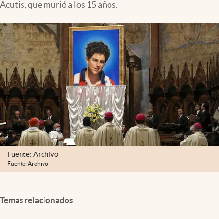
Acutis, que murió a los 15 años.
Clima
Espiritualidad
Mediakit
abre en nueva pestaña
México
Fuente: Archivo
Fuente: Archivo
Temas relacionados