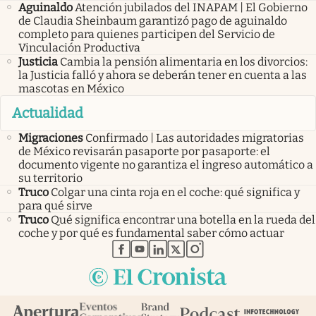
Aguinaldo
Atención jubilados del INAPAM | El Gobierno
de Claudia Sheinbaum garantizó pago de aguinaldo
completo para quienes participen del Servicio de
Vinculación Productiva
Justicia
Cambia la pensión alimentaria en los divorcios:
la Justicia falló y ahora se deberán tener en cuenta a las
mascotas en México
Actualidad
Migraciones
Confirmado | Las autoridades migratorias
de México revisarán pasaporte por pasaporte: el
documento vigente no garantiza el ingreso automático a
su territorio
Truco
Colgar una cinta roja en el coche: qué significa y
para qué sirve
Truco
Qué significa encontrar una botella en la rueda del
coche y por qué es fundamental saber cómo actuar
abre en nueva pestaña
abre en nueva pestaña
abre en nueva pestaña
abre en nueva pestaña
abre en nueva pestaña