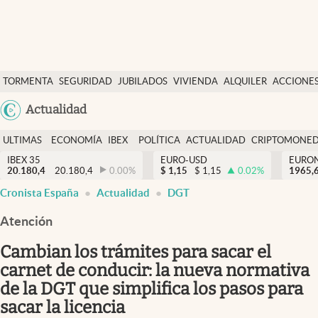
Últimas Noticias
TORMENTA
SEGURIDAD
JUBILADOS
VIVIENDA
ALQUILER
ACCIONE
Economía y finanzas
SOCIAL
Argentina
Actualidad
Política
España
Actualidad
ULTIMAS
ECONOMÍA
IBEX
POLÍTICA
ACTUALIDAD
CRIPTOMONE
México
NOTICIAS
Y
Y
IBEX 35
EURO-USD
EURO
Criptomonedas
20.180,4
20.180,4
0.00
%
$
1,15
$
1,15
0.02
%
USA
1965,
FINANZAS
EURO
Cronista España
Actualidad
DGT
Colombia
España
Uruguay
Atención
Cambian los trámites para sacar el
carnet de conducir: la nueva normativa
de la DGT que simplifica los pasos para
sacar la licencia