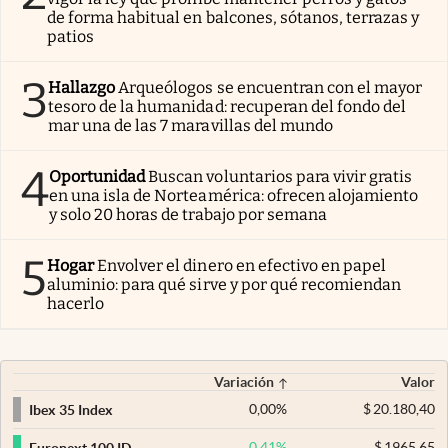
de forma habitual en balcones, sótanos, terrazas y
patios
3
Hallazgo
Arqueólogos se encuentran con el mayor
tesoro de la humanidad: recuperan del fondo del
mar una de las 7 maravillas del mundo
4
Oportunidad
Buscan voluntarios para vivir gratis
en una isla de Norteamérica: ofrecen alojamiento
y solo 20 horas de trabajo por semana
5
Hogar
Envolver el dinero en efectivo en papel
aluminio: para qué sirve y por qué recomiendan
hacerlo
Variación
Valor
0,00
%
$
20.180,40
Ibex 35 Index
0,41
%
$
1965,65
Euronext 100 ID