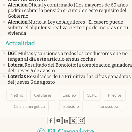
Atención
Oficial y confirmado | Los mayores de 60 años
podrán cobrar la pensión si cumplen este requisito del
Gobierno
Atención
Murió la Ley de Alquileres | El casero puede
subirte el alquiler si realiza cierto tipo de mejoras en tu
vivienda
Actualidad
DGT
Multas y sanciones a todos los conductores que no
tengan al día este artículo en sus coches
Lotería
Resultado del Bonoloto: la combinación ganadora
del jueves 6 de agosto
Loterías
Resultados de La Primitiva: las cifras ganadoras
del jueves 6 de agosto
Netflix
Celulares
Empleo
SEPE
Precios
Crisis Energetica
Subsidio
Horóscopo
abre en nueva pestaña
abre en nueva pestaña
abre en nueva pestaña
abre en nueva pestaña
abre en nueva pestaña