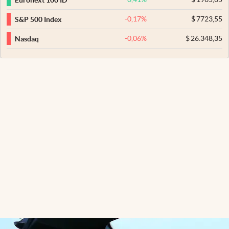
-0,17
%
$
7723,55
S&P 500 Index
-0,06
%
$
26.348,35
Nasdaq