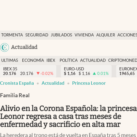
Últimas Noticias
TORMENTA
SEGURIDAD
JUBILADOS
VIVIENDA
ALQUILER
ACCIONE
Economía y finanzas
SOCIAL
Argentina
Actualidad
Política
España
Actualidad
ULTIMAS
ECONOMÍA
IBEX
POLÍTICA
ACTUALIDAD
CRIPTOMONE
México
NOTICIAS
Y
Y
IBEX 35
EURO-USD
EURONE
Criptomonedas
20.176
20.176
-0.02
%
$
1,16
$
1,16
0.01
%
USA
1965,65
FINANZAS
EURO
Cronista España
Actualidad
Princesa Leonor
Colombia
España
Uruguay
Familia Real
Alivio en la Corona Española: la princesa
Leonor regresa a casa tras meses de
enfermedad y sacrificio en alta mar
La heredera al trono está de vuelta en España tras 5 meses