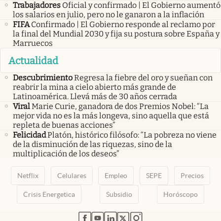
Trabajadores
Oficial y confirmado | El Gobierno aumentó
los salarios en julio, pero no le ganaron a la inflación
FIFA
Confirmado | El Gobierno responde al reclamo por
la final del Mundial 2030 y fija su postura sobre España y
Marruecos
Actualidad
Descubrimiento
Regresa la fiebre del oro y sueñan con
reabrir la mina a cielo abierto más grande de
Latinoamérica. Llevá más de 30 años cerrada
Viral
Marie Curie, ganadora de dos Premios Nobel: “La
mejor vida no es la más longeva, sino aquella que está
repleta de buenas acciones”
Felicidad
Platón, histórico filósofo: “La pobreza no viene
de la disminución de las riquezas, sino de la
multiplicación de los deseos”
Netflix
Celulares
Empleo
SEPE
Precios
Crisis Energetica
Subsidio
Horóscopo
abre en nueva pestaña
abre en nueva pestaña
abre en nueva pestaña
abre en nueva pestaña
abre en nueva pestaña