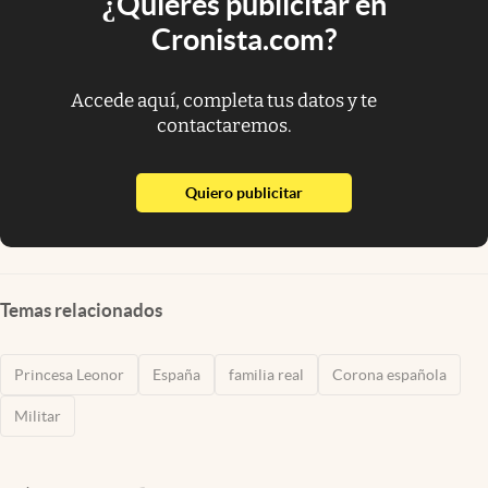
¿Quieres publicitar en
Cronista.com?
Accede aquí, completa tus datos y te
contactaremos.
abre en nueva pestaña
Quiero publicitar
Temas relacionados
Princesa Leonor
España
familia real
Corona española
Militar