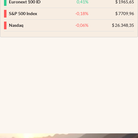
0,41
%
$
1965,65
Euronext 100 ID
-0,18
%
$
7709,96
S&P 500 Index
-0,06
%
$
26.348,35
Nasdaq