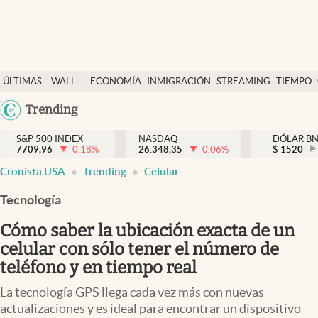
Últimas Noticias
ÚLTIMAS
WALL
ECONOMÍA
INMIGRACIÓN
STREAMING
TIEMPO
Finanzas y economía
NOTICIAS
STREET
Argentina
Trending
Wall Street y dólar
Y
España
Inmigración
DÓLAR
S&P 500 INDEX
NASDAQ
DÓLAR B
7709,96
-0.18
%
26.348,35
-0.06
%
México
$
1520
Trending
Cronista USA
Trending
Celular
USA
Tiempo
Colombia
Tecnología
Uruguay
Ciencia y salud
Cómo saber la ubicación exacta de un
Espiritual
celular con sólo tener el número de
teléfono y en tiempo real
Streaming
La tecnología GPS llega cada vez más con nuevas
PC y mobile
actualizaciones y es ideal para encontrar un dispositivo