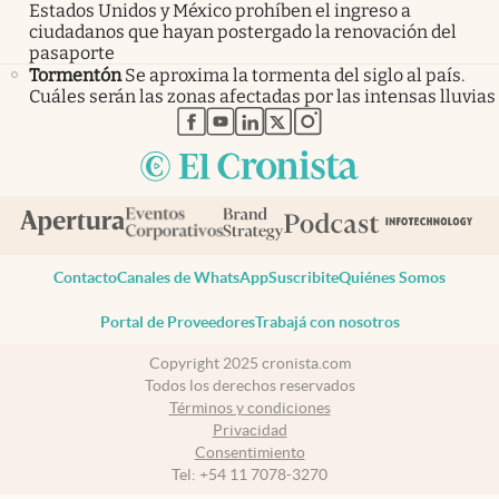
Estados Unidos y México prohíben el ingreso a
ciudadanos que hayan postergado la renovación del
pasaporte
Tormentón
Se aproxima la tormenta del siglo al país.
Cuáles serán las zonas afectadas por las intensas lluvias
abre en nueva pestaña
abre en nueva pestaña
abre en nueva pestaña
abre en nueva pestaña
abre en nueva pestaña
Contacto
Canales de WhatsApp
Suscribite
Quiénes Somos
Portal de Proveedores
Trabajá con nosotros
Copyright 2025 cronista.com
Todos los derechos reservados
Términos y condiciones
Privacidad
Consentimiento
Tel:
+54 11 7078-3270